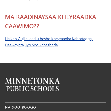
MA RAADINAYSAA KHEYRAADKA
CAAWIMO??
Halkan Guji si aad u hesho Kheyraadka Kahortagga,
Daaweynta, iyo Soo kabashada
NA SOO BOOQO