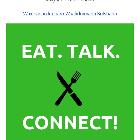
Wax badan ka baro Waalidnimada Bulshada