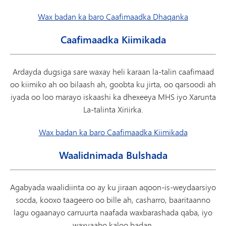
Wax badan ka baro Caafimaadka Dhaqanka
Caafimaadka Kiimikada
Ardayda dugsiga sare waxay heli karaan la-talin caafimaad
oo kiimiko ah oo bilaash ah, goobta ku jirta, oo qarsoodi ah
iyada oo loo marayo iskaashi ka dhexeeya MHS iyo Xarunta
La-talinta Xiriirka.
Wax badan ka baro Caafimaadka Kiimikada
Waalidnimada Bulshada
Agabyada waalidiinta oo ay ku jiraan aqoon-is-weydaarsiyo
socda, kooxo taageero oo bille ah, casharro, baaritaanno
lagu ogaanayo carruurta naafada waxbarashada qaba, iyo
waxyaabo kaloo badan.