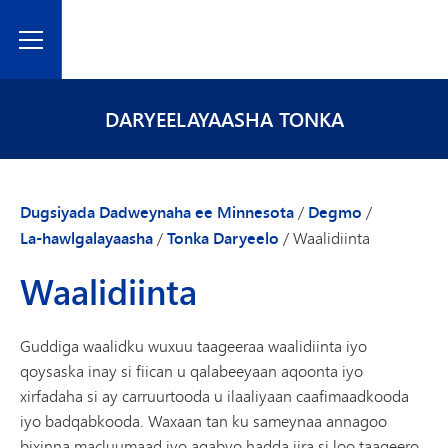
Toggle Menu
DARYEELAYAASHA TONKA
Dugsiyada Dadweynaha ee Minnesota
/
Degmo
/
La-hawlgalayaasha
/
Tonka Daryeelo
/
Waalidiinta
Waalidiinta
Guddiga waalidku wuxuu taageeraa waalidiinta iyo
qoysaska inay si fiican u qalabeeyaan aqoonta iyo
xirfadaha si ay carruurtooda u ilaaliyaan caafimaadkooda
iyo badqabkooda. Waxaan tan ku sameynaa annagoo
bixinna macluumaad iyo agabyo hadda jira si loo taageero