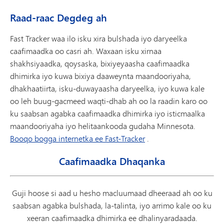
Raad-raac Degdeg ah
Fast Tracker waa ilo isku xira bulshada iyo daryeelka
caafimaadka oo casri ah. Waxaan isku xirnaa
shakhsiyaadka, qoysaska, bixiyeyaasha caafimaadka
dhimirka iyo kuwa bixiya daaweynta maandooriyaha,
dhakhaatiirta, isku-duwayaasha daryeelka, iyo kuwa kale
oo leh buug-gacmeed waqti-dhab ah oo la raadin karo oo
ku saabsan agabka caafimaadka dhimirka iyo isticmaalka
maandooriyaha iyo helitaankooda gudaha Minnesota.
Booqo bogga internetka ee Fast-Tracker
.
Caafimaadka Dhaqanka
Guji hoose si aad u hesho macluumaad dheeraad ah oo ku
saabsan agabka bulshada, la-talinta, iyo arrimo kale oo ku
xeeran caafimaadka dhimirka ee dhalinyaradaada.