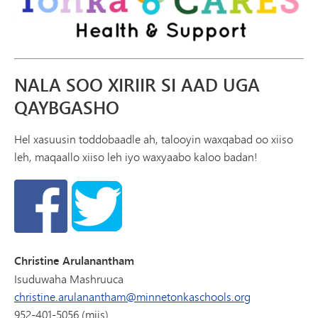
NALA SOO XIRIIR SI AAD UGA
QAYBGASHO
Hel xasuusin toddobaadle ah, talooyin waxqabad oo xiiso
leh, maqaallo xiiso leh iyo waxyaabo kaloo badan!
Christine Arulanantham
Isuduwaha Mashruuca
christine.arulanantham@minnetonkaschools.org
952-401-5056 (miis)