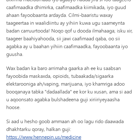
caafimaadka dhimirka, caafimaadka kiimikada, iyo guud
ahaan fayoobaanta ardayda. Cilmi-baaristu waxay
taageertaa in waalidiintu ay yihiin kuwa ugu saameynta
badan carruurtooda! Noqo qof u dooda ilmahaaga; isku xir,
taageer baahiyahooda, sii jawi caafimaad qaba, oo sii
agabka ay u baahan yihiin caafimaadka, fayoobaanta iyo
guusha.
Wax badan ka baro arrimaha gaarka ah ee ku saabsan
fayoobida maskaxda, opioids, tubaakada/sigaarka
elektarooniga ah/vaping, marijuana, iyo khamriga adoo
booqanaya tabka "dadaallada" ee kor ku xusan, ama si aad
u aqoonsato agabka bulshadeena guji xiriiriyeyaasha
hoose.
Si aad u hesho goob ammaan ah oo lagu rido daawada
dhakhtarku qoray, halkan guji:
https://www.hennepin.us/medicine