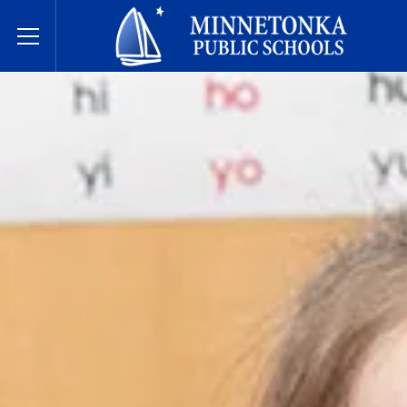
Dugsiyada Dadweynaha ee Minnetonka
Toggle Menu