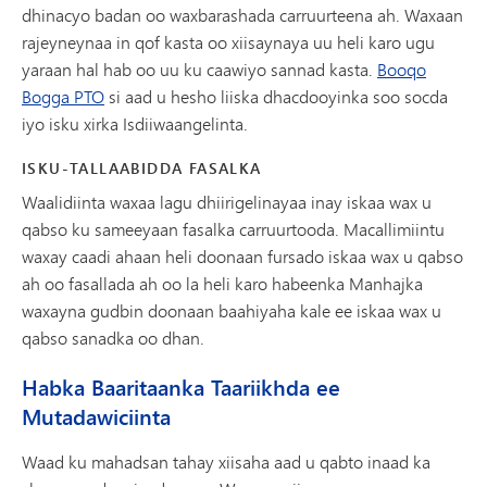
dhinacyo badan oo waxbarashada carruurteena ah. Waxaan
rajeyneynaa in qof kasta oo xiisaynaya uu heli karo ugu
yaraan hal hab oo uu ku caawiyo sannad kasta.
Booqo
Bogga PTO
si aad u hesho liiska dhacdooyinka soo socda
iyo isku xirka Isdiiwaangelinta.
ISKU-TALLAABIDDA FASALKA
Waalidiinta waxaa lagu dhiirigelinayaa inay iskaa wax u
qabso ku sameeyaan fasalka carruurtooda. Macallimiintu
waxay caadi ahaan heli doonaan fursado iskaa wax u qabso
ah oo fasallada ah oo la heli karo habeenka Manhajka
waxayna gudbin doonaan baahiyaha kale ee iskaa wax u
qabso sanadka oo dhan.
Habka Baaritaanka Taariikhda ee
Mutadawiciinta
Waad ku mahadsan tahay xiisaha aad u qabto inaad ka