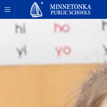
Dugsiyada Dadweynaha ee Minnetonka
Toggle Menu