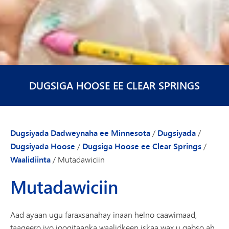
DUGSIGA HOOSE EE CLEAR SPRINGS
Dugsiyada Dadweynaha ee Minnesota
/
Dugsiyada
/
Dugsiyada Hoose
/
Dugsiga Hoose ee Clear Springs
/
Waalidiinta
/
Mutadawiciin
Mutadawiciin
Aad ayaan ugu faraxsanahay inaan helno caawimaad,
taageero iyo joogitaanka waalidkeen iskaa wax u qabso ah.