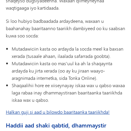
shaqeyso dugsiyadeenna. Waxaan qiimeyneynaa
waqtigaaga iyo kartidaada.
Si loo hubiyo badbaadada ardaydeena, waxaan u
baahanahay baaritaanno taariikh dambiyeed oo ku saabsan
kuwa soo socda:
Mutadawiciin kasta oo ardayda la socda meel ka baxsan
xerada (tusaale ahaan, ilaalada safarrada goobta).
Mutadawiciin kasta oo mas'uul ka ah la shaqaynta
ardayda ku jirta xerada (oo ay ku jiraan waayo-
aragnimada internetka, sida Tonka Online).
Shaqaalihii hore ee xiiseynayay iskaa wax u qabso waxaa
laga rabaa inay dhammaystiraan baaritaanka taariikhda
iskaa wax u qabso.
Halkan guji si aad u bilowdo baaritaanka taariikhda!
Haddii aad shaki qabtid, dhammaystir