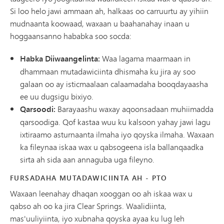
Si loo helo jawi ammaan ah, halkaas oo carruurtu ay yihiin
mudnaanta koowaad, waxaan u baahanahay inaan u
hoggaansanno hababka soo socda:
Habka Diiwaangelinta:
Waa lagama maarmaan in
dhammaan mutadawiciinta dhismaha ku jira ay soo
galaan oo ay isticmaalaan calaamadaha booqdayaasha
ee uu dugsigu bixiyo.
Qarsoodi:
Barayaashu waxay aqoonsadaan muhiimadda
qarsoodiga. Qof kastaa wuu ku kalsoon yahay jawi lagu
ixtiraamo asturnaanta ilmaha iyo qoyska ilmaha. Waxaan
ka fileynaa iskaa wax u qabsogeena isla ballanqaadka
sirta ah sida aan annaguba uga fileyno.
FURSADAHA MUTADAWICIINTA AH - PTO
Waxaan leenahay dhaqan xooggan oo ah iskaa wax u
qabso ah oo ka jira Clear Springs. Waalidiinta,
mas'uuliyiinta, iyo xubnaha qoyska ayaa ku lug leh