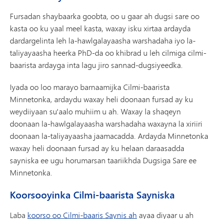
Fursadan shaybaarka goobta, oo u gaar ah dugsi sare oo
kasta oo ku yaal meel kasta, waxay isku xirtaa ardayda
dardargelinta leh la-hawlgalayaasha warshadaha iyo la-
taliyayaasha heerka PhD-da oo khibrad u leh cilmiga cilmi-
baarista ardayga inta lagu jiro sannad-dugsiyeedka.
Iyada oo loo marayo barnaamijka Cilmi-baarista
Minnetonka, ardaydu waxay heli doonaan fursad ay ku
weydiiyaan su'aalo muhiim u ah. Waxay la shaqeyn
doonaan la-hawlgalayaasha warshadaha waxayna la xiriiri
doonaan la-taliyayaasha jaamacadda. Ardayda Minnetonka
waxay heli doonaan fursad ay ku helaan daraasadda
sayniska ee ugu horumarsan taariikhda Dugsiga Sare ee
Minnetonka.
Koorsooyinka Cilmi-baarista Sayniska
Laba
koorso oo Cilmi-baaris Saynis ah
ayaa diyaar u ah