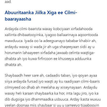
aad.
Abuuritaanka Jiilka Xiga ee Cilmi-
baarayaasha
Ardayda cilmi-baarista waxay kobciyaan xirfadahooda
xallinta dhibaatooyinka, iyagoo ballaarinaya aqoontooda
mawduuca. Iyada oo la adeegsanayo tababar khabiir ah,
ardaydu waxay si wada jir ah uga shaqeeyaan sidii ay u
horumarin lahaayeen xirfadaha jawaab celinta waqtiga-
dhabta ah iyo kuwa firfircoon ee khuseeya adduunka
dhabta ah.
Shaybaadh heer sare ah, cadaadis taban, iyo qoyan ayaa
siiya ardayda fursad iyo waqti ay ku raadiyaan cilmi-baaris
cilmiyeed oo dhab ah meelaha ay xiiseynayaan. Ardaydu
waxay heli karaan shaybaarka ka hor, inta lagu jiro, iyo ka
dib dugsiga iyo dhammaadka usbuuca. Arday kasta wuxuu
yeelan doonaa miis shaybaar si uu u sameeyo tijaabooyin