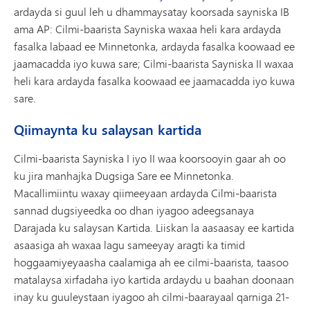
ardayda si guul leh u dhammaysatay koorsada sayniska IB
ama AP: Cilmi-baarista Sayniska waxaa heli kara ardayda
fasalka labaad ee Minnetonka, ardayda fasalka koowaad ee
jaamacadda iyo kuwa sare; Cilmi-baarista Sayniska II waxaa
heli kara ardayda fasalka koowaad ee jaamacadda iyo kuwa
sare.
Qiimaynta ku salaysan kartida
Cilmi-baarista Sayniska I iyo II waa koorsooyin gaar ah oo
ku jira manhajka Dugsiga Sare ee Minnetonka.
Macallimiintu waxay qiimeeyaan ardayda Cilmi-baarista
sannad dugsiyeedka oo dhan iyagoo adeegsanaya
Darajada ku salaysan Kartida. Liiskan la aasaasay ee kartida
asaasiga ah waxaa lagu sameeyay aragti ka timid
hoggaamiyeyaasha caalamiga ah ee cilmi-baarista, taasoo
matalaysa xirfadaha iyo kartida ardaydu u baahan doonaan
inay ku guuleystaan ​​​​iyagoo ah cilmi-baarayaal qarniga 21-