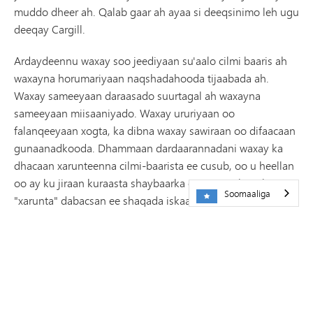
muddo dheer ah. Qalab gaar ah ayaa si deeqsinimo leh ugu
deeqay Cargill.
Ardaydeennu waxay soo jeediyaan su'aalo cilmi baaris ah
waxayna horumariyaan naqshadahooda tijaabada ah.
Waxay sameeyaan daraasado suurtagal ah waxayna
sameeyaan miisaaniyado. Waxay ururiyaan oo
falanqeeyaan xogta, ka dibna waxay sawiraan oo difaacaan
gunaanadkooda. Dhammaan dardaarannadani waxay ka
dhacaan xarunteenna cilmi-baarista ee cusub, oo u heellan
oo ay ku jiraan kuraasta shaybaarka qoyan iyo booska
Soomaaliga
"xarunta" dabacsan ee shaqada iskaashiga iyo
bandhigyada.