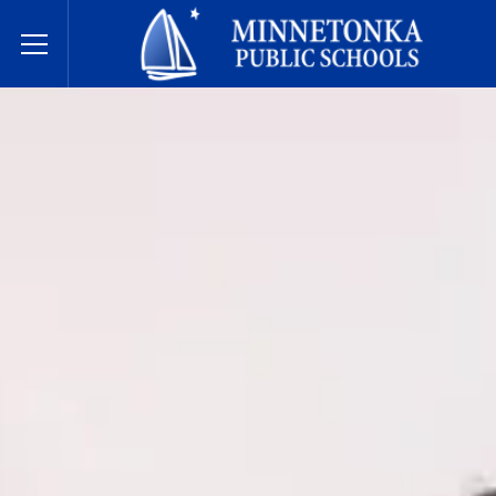
Dugsiyada Dadweynaha ee Minnetonka
Toggle Menu