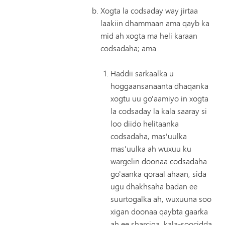
Xogta la codsaday way jirtaa
laakiin dhammaan ama qayb ka
mid ah xogta ma heli karaan
codsadaha; ama
Haddii sarkaalka u
hoggaansanaanta dhaqanka
xogtu uu go'aamiyo in xogta
la codsaday la kala saaray si
loo diido helitaanka
codsadaha, mas'uulka
mas'uulka ah wuxuu ku
wargelin doonaa codsadaha
go'aanka qoraal ahaan, sida
ugu dhakhsaha badan ee
suurtogalka ah, wuxuuna soo
xigan doonaa qaybta gaarka
ah ee sharciga, kala-soocidda