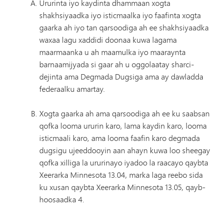
Ururinta iyo kaydinta dhammaan xogta
shakhsiyaadka iyo isticmaalka iyo faafinta xogta
gaarka ah iyo tan qarsoodiga ah ee shakhsiyaadka
waxaa lagu xaddidi doonaa kuwa lagama
maarmaanka u ah maamulka iyo maaraynta
barnaamijyada si gaar ah u oggolaatay sharci-
dejinta ama Degmada Dugsiga ama ay dawladda
federaalku amartay.
Xogta gaarka ah ama qarsoodiga ah ee ku saabsan
qofka looma ururin karo, lama kaydin karo, looma
isticmaali karo, ama looma faafin karo degmada
dugsigu ujeeddooyin aan ahayn kuwa loo sheegay
qofka xilliga la ururinayo iyadoo la raacayo qaybta
Xeerarka Minnesota 13.04, marka laga reebo sida
ku xusan qaybta Xeerarka Minnesota 13.05, qayb-
hoosaadka 4.