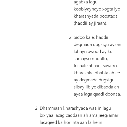
agabka lagu
koobiyaynayo xogta iyo
kharashyada boostada
(haddii ay jiraan).
Sidoo kale, haddii
degmada dugsigu aysan
lahayn awood ay ku
samayso nuqullo,
tusaale ahaan, sawirro,
kharashka dhabta ah ee
ay degmada dugsigu
siisay iibiye dibadda ah
ayaa laga qaadi doonaa.
Dhammaan kharashyada waa in lagu
bixiyaa lacag caddaan ah ama jeeg/amar
lacageed ka hor inta aan la helin