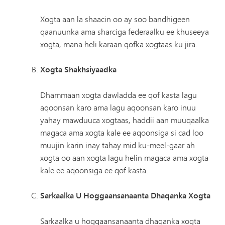
Xogta aan la shaacin oo ay soo bandhigeen
qaanuunka ama sharciga federaalku ee khuseeya
xogta, mana heli karaan qofka xogtaas ku jira.
Xogta Shakhsiyaadka
Dhammaan xogta dawladda ee qof kasta lagu
aqoonsan karo ama lagu aqoonsan karo inuu
yahay mawduuca xogtaas, haddii aan muuqaalka
magaca ama xogta kale ee aqoonsiga si cad loo
muujin karin inay tahay mid ku-meel-gaar ah
xogta oo aan xogta lagu helin magaca ama xogta
kale ee aqoonsiga ee qof kasta.
Sarkaalka U Hoggaansanaanta Dhaqanka Xogta
Sarkaalka u hoggaansanaanta dhaqanka xogta