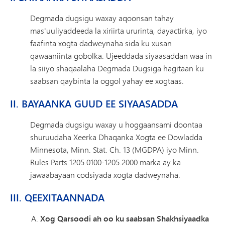
Degmada dugsigu waxay aqoonsan tahay
mas'uuliyaddeeda la xiriirta ururinta, dayactirka, iyo
faafinta xogta dadweynaha sida ku xusan
qawaaniinta gobolka. Ujeeddada siyaasaddan waa in
la siiyo shaqaalaha Degmada Dugsiga hagitaan ku
saabsan qaybinta la oggol yahay ee xogtaas.
II. BAYAANKA GUUD EE SIYAASADDA
Degmada dugsigu waxay u hoggaansami doontaa
shuruudaha Xeerka Dhaqanka Xogta ee Dowladda
Minnesota, Minn. Stat. Ch. 13 (MGDPA) iyo Minn.
Rules Parts 1205.0100-1205.2000 marka ay ka
jawaabayaan codsiyada xogta dadweynaha.
III. QEEXITAANNADA
Xog Qarsoodi ah oo ku saabsan Shakhsiyaadka