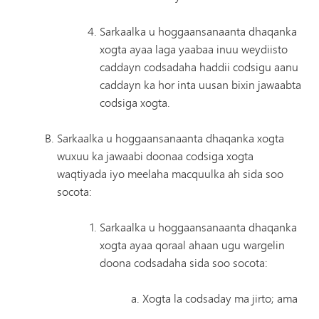
Sarkaalka u hoggaansanaanta dhaqanka
xogta ayaa laga yaabaa inuu weydiisto
caddayn codsadaha haddii codsigu aanu
caddayn ka hor inta uusan bixin jawaabta
codsiga xogta.
Sarkaalka u hoggaansanaanta dhaqanka xogta
wuxuu ka jawaabi doonaa codsiga xogta
waqtiyada iyo meelaha macquulka ah sida soo
socota:
Sarkaalka u hoggaansanaanta dhaqanka
xogta ayaa qoraal ahaan ugu wargelin
doona codsadaha sida soo socota:
Xogta la codsaday ma jirto; ama