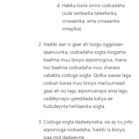
Habka loola xiriiro codsadaha
(sida lambarka taleefanka,
cinwaanka, ama cinwaanka
iimaylka).
Haddii aan si gaar ah loogu oggolaan
qaanuunka, codsadaha xogta loogama
baahna inuu bixiyo aqoonsigiisa, mana
loo baahna codsadaha inuu sharaxo
sababta codsiga xogta. Qofka waxaa laga
codsan karaa inuu bixiyo macluumaad
gaar ah oo lagu aqoonsanayo ama lagu
caddeynayo ujeeddada kaliya ee
fududeynta helitaanka xogta.
Codsiga xogta dadweynaha, oo ay ku jirto
aqoonsiga codsadaha, haddii la bixiyo,
waa mid dadweyne.