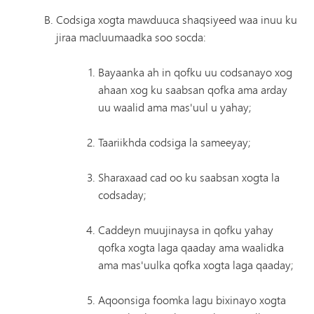
Codsiga xogta mawduuca shaqsiyeed waa inuu ku
jiraa macluumaadka soo socda:
Bayaanka ah in qofku uu codsanayo xog
ahaan xog ku saabsan qofka ama arday
uu waalid ama mas'uul u yahay;
Taariikhda codsiga la sameeyay;
Sharaxaad cad oo ku saabsan xogta la
codsaday;
Caddeyn muujinaysa in qofku yahay
qofka xogta laga qaaday ama waalidka
ama mas'uulka qofka xogta laga qaaday;
Aqoonsiga foomka lagu bixinayo xogta