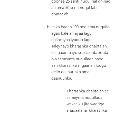
doonaa 25 senti nuqul hal dhinac
ah ama 50 senti nuqul laba
dhinac ah.
In ka badan 100 bog ama nuqullo
agab kale ah ayaa lagu
dallacayaa iyadoo lagu
saleynayo kharashka dhabta ah
ee raadinta iyo soo celinta xogta
iyo sameynta nuqullada haddii
aan kharashka si gaar ah loogu
dejin qaanuunka ama
qaanuunka.
Kharashka dhabta ah ee
sameynta nuqullada
waxaa ku jira waqtiga
shaqaalaha, kharashka