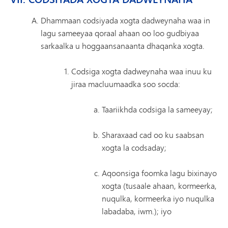
Dhammaan codsiyada xogta dadweynaha waa in
lagu sameeyaa qoraal ahaan oo loo gudbiyaa
sarkaalka u hoggaansanaanta dhaqanka xogta.
Codsiga xogta dadweynaha waa inuu ku
jiraa macluumaadka soo socda:
Taariikhda codsiga la sameeyay;
Sharaxaad cad oo ku saabsan
xogta la codsaday;
Aqoonsiga foomka lagu bixinayo
xogta (tusaale ahaan, kormeerka,
nuqulka, kormeerka iyo nuqulka
labadaba, iwm.); iyo