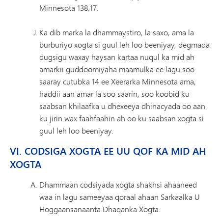
Minnesota 138.17.
Ka dib marka la dhammaystiro, la saxo, ama la
burburiyo xogta si guul leh loo beeniyay, degmada
dugsigu waxay haysan kartaa nuqul ka mid ah
amarkii guddoomiyaha maamulka ee lagu soo
saaray cutubka 14 ee Xeerarka Minnesota ama,
haddii aan amar la soo saarin, soo koobid ku
saabsan khilaafka u dhexeeya dhinacyada oo aan
ku jirin wax faahfaahin ah oo ku saabsan xogta si
guul leh loo beeniyay.
VI. CODSIGA XOGTA EE UU QOF KA MID AH
XOGTA
Dhammaan codsiyada xogta shakhsi ahaaneed
waa in lagu sameeyaa qoraal ahaan Sarkaalka U
Hoggaansanaanta Dhaqanka Xogta.