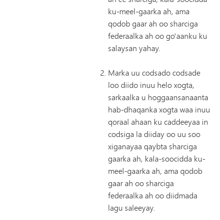
ku-meel-gaarka ah, ama
qodob gaar ah oo sharciga
federaalka ah oo go'aanku ku
salaysan yahay.
Marka uu codsado codsade
loo diido inuu helo xogta,
sarkaalka u hoggaansanaanta
hab-dhaqanka xogta waa inuu
qoraal ahaan ku caddeeyaa in
codsiga la diiday oo uu soo
xiganayaa qaybta sharciga
gaarka ah, kala-soocidda ku-
meel-gaarka ah, ama qodob
gaar ah oo sharciga
federaalka ah oo diidmada
lagu saleeyay.