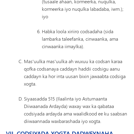
(tusaale ahaan, kormeerka, nuqulka,
kormeerka iyo nuqulka labadaba, iwm.);
iyo
Habka loola xiriiro codsadaha (sida
lambarka taleefanka, cinwaanka, ama
cinwaanka iimaylka).
Mas'uulka mas'uulka ah wuxuu ka codsan karaa
qofka codsanaya caddayn haddii codsigu aanu
caddayn ka hor inta uusan bixin jawaabta codsiga
xogta.
Siyaasadda 515 (Ilaalinta iyo Asturnaanta
Diiwaanada Ardayda) waxay wax ka qabataa
codsiyada ardayda ama waalidkood ee ku saabsan
diiwaannada waxbarashada iyo xogta.
VII. CODSIYADA XOGTA DADWEYNAHA