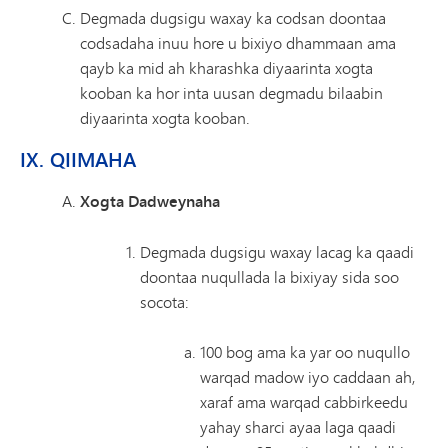
Degmada dugsigu waxay ka codsan doontaa
codsadaha inuu hore u bixiyo dhammaan ama
qayb ka mid ah kharashka diyaarinta xogta
kooban ka hor inta uusan degmadu bilaabin
diyaarinta xogta kooban.
IX. QIIMAHA
Xogta Dadweynaha
Degmada dugsigu waxay lacag ka qaadi
doontaa nuqullada la bixiyay sida soo
socota:
100 bog ama ka yar oo nuqullo
warqad madow iyo caddaan ah,
xaraf ama warqad cabbirkeedu
yahay sharci ayaa laga qaadi