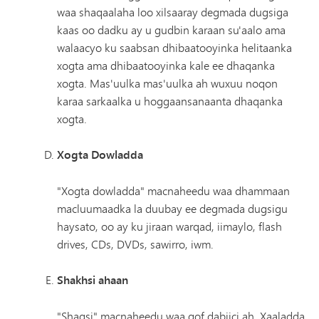
waa shaqaalaha loo xilsaaray degmada dugsiga
kaas oo dadku ay u gudbin karaan su'aalo ama
walaacyo ku saabsan dhibaatooyinka helitaanka
xogta ama dhibaatooyinka kale ee dhaqanka
xogta. Mas'uulka mas'uulka ah wuxuu noqon
karaa sarkaalka u hoggaansanaanta dhaqanka
xogta.
Xogta Dowladda
"Xogta dowladda" macnaheedu waa dhammaan
macluumaadka la duubay ee degmada dugsigu
haysato, oo ay ku jiraan warqad, iimaylo, flash
drives, CDs, DVDs, sawirro, iwm.
Shakhsi ahaan
"Shaqsi" macnaheedu waa qof dabiici ah. Xaaladda