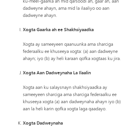
ku-meel-gaarka ah mid qarsoodi ah, gaar ah, aan
dadweyne ahayn, ama mid la ilaaliyo oo aan
dadweyne ahayn.
Xogta Gaarka ah ee Shakhsiyaadka
Xogta ay sameeyeen qaanuunka ama sharciga
federaalku ee khuseeya xogta: (a) aan dadweyne
ahayn; iyo (b) ay heli karaan qofka xogtaas ku jira.
Xogta Aan Dadweynaha La Ilaalin
Xogta aan ku salaysnayn shakhsiyaadka ay
sameeyeen sharciga ama sharciga federaalku ee
khuseeya xogta (a) aan dadweynaha ahayn iyo (b)
aan la heli karin qofka xogta laga qaadayo.
Xogta Dadweynaha