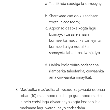
Taariikhda codsiga la sameeyay;
Sharaxaad cad oo ku saabsan
xogta la codsaday;
Aqoonso qaabka xogta lagu
bixinayo (tusaale ahaan,
kormeerka, nuqul ka sameynta,
kormeerka iyo nuqul ka
sameynta labadaba, iwm.); iyo
Habka loola xiriiro codsadaha
(lambarka taleefanka, cinwaanka,
ama cinwaanka iimaylka).
Mas'uulka mas'uulka ah wuxuu ka jawaabi doonaa
toban (10) maalmood oo shaqo gudahood marka
la helo codsi lagu diyaarinayo xogta kooban isla
markaana lagu wargelinayo codsadaha