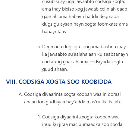
cusub si ay uga jawaabto codsiga xogta,
ama inay bixiso xog jawaab celin ah qaab
gaar ah ama habayn haddii degmada
dugsigu aysan hayn xogta foomkaas ama
habayntaas.
Degmada dugsigu loogama baahna inay
ka jawaabto su'aalaha aan ku saabsanayn
codsi xog gaar ah ama codsiyada xogta
guud ahaan.
VIII. CODSIGA XOGTA SOO KOOBIDDA
Codsiga diyaarinta xogta kooban waa in qoraal
ahaan loo gudbiyaa hay'adda mas'uulka ka ah.
Codsiga diyaarinta xogta kooban waa
inuu ku jiraa macluumaadka soo socda: