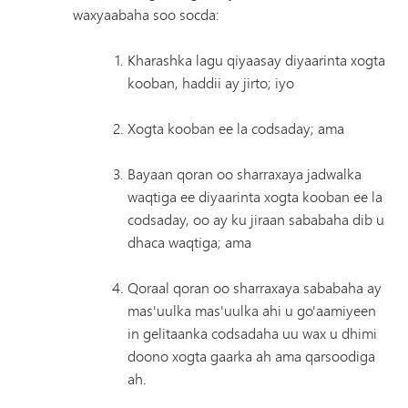
waxyaabaha soo socda:
Kharashka lagu qiyaasay diyaarinta xogta
kooban, haddii ay jirto; iyo
Xogta kooban ee la codsaday; ama
Bayaan qoran oo sharraxaya jadwalka
waqtiga ee diyaarinta xogta kooban ee la
codsaday, oo ay ku jiraan sababaha dib u
dhaca waqtiga; ama
Qoraal qoran oo sharraxaya sababaha ay
mas'uulka mas'uulka ahi u go'aamiyeen
in gelitaanka codsadaha uu wax u dhimi
doono xogta gaarka ah ama qarsoodiga
ah.