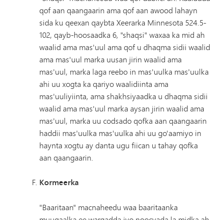
qof aan qaangaarin ama qof aan awood lahayn
sida ku qeexan qaybta Xeerarka Minnesota 524.5-
102, qayb-hoosaadka 6, "shaqsi" waxaa ka mid ah
waalid ama mas'uul ama qof u dhaqma sidii waalid
ama mas'uul marka uusan jirin waalid ama
mas'uul, marka laga reebo in mas'uulka mas'uulka
ahi uu xogta ka qariyo waalidiinta ama
mas'uuliyiinta, ama shakhsiyaadka u dhaqma sidii
waalid ama mas'uul marka aysan jirin waalid ama
mas'uul, marka uu codsado qofka aan qaangaarin
haddii mas'uulka mas'uulka ahi uu go'aamiyo in
haynta xogtu ay danta ugu fiican u tahay qofka
aan qaangaarin.
Kormeerka
"Baaritaan" macnaheedu waa baaritaanka
muuqaalka ee warqadda iyo noocyada la midka ah