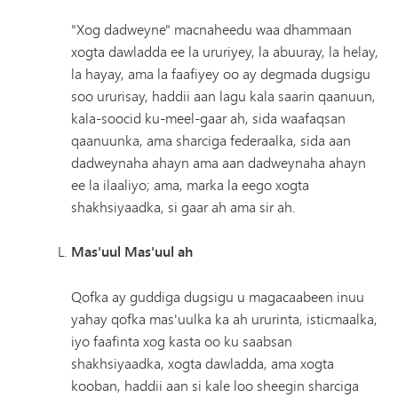
"Xog dadweyne" macnaheedu waa dhammaan
xogta dawladda ee la ururiyey, la abuuray, la helay,
la hayay, ama la faafiyey oo ay degmada dugsigu
soo ururisay, haddii aan lagu kala saarin qaanuun,
kala-soocid ku-meel-gaar ah, sida waafaqsan
qaanuunka, ama sharciga federaalka, sida aan
dadweynaha ahayn ama aan dadweynaha ahayn
ee la ilaaliyo; ama, marka la eego xogta
shakhsiyaadka, si gaar ah ama sir ah.
Mas'uul Mas'uul ah
Qofka ay guddiga dugsigu u magacaabeen inuu
yahay qofka mas'uulka ka ah ururinta, isticmaalka,
iyo faafinta xog kasta oo ku saabsan
shakhsiyaadka, xogta dawladda, ama xogta
kooban, haddii aan si kale loo sheegin sharciga