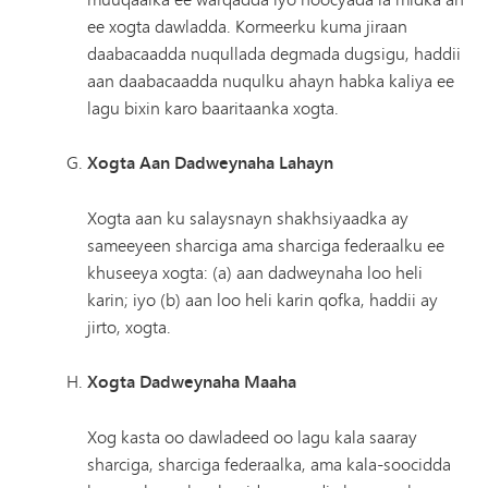
ee xogta dawladda. Kormeerku kuma jiraan
daabacaadda nuqullada degmada dugsigu, haddii
aan daabacaadda nuqulku ahayn habka kaliya ee
lagu bixin karo baaritaanka xogta.
Xogta Aan Dadweynaha Lahayn
Xogta aan ku salaysnayn shakhsiyaadka ay
sameeyeen sharciga ama sharciga federaalku ee
khuseeya xogta: (a) aan dadweynaha loo heli
karin; iyo (b) aan loo heli karin qofka, haddii ay
jirto, xogta.
Xogta Dadweynaha Maaha
Xog kasta oo dawladeed oo lagu kala saaray
sharciga, sharciga federaalka, ama kala-soocidda