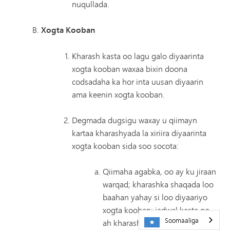
nuqullada.
Xogta Kooban
Kharash kasta oo lagu galo diyaarinta
xogta kooban waxaa bixin doona
codsadaha ka hor inta uusan diyaarin
ama keenin xogta kooban.
Degmada dugsigu waxay u qiimayn
kartaa kharashyada la xiriira diyaarinta
xogta kooban sida soo socota:
Qiimaha agabka, oo ay ku jiraan
warqad; kharashka shaqada loo
baahan yahay si loo diyaariyo
xogta kooban; jadwal kasta oo
Soomaaliga
ah kharashka koobiga caadiga