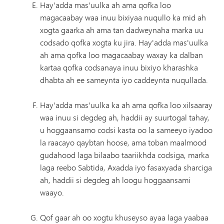
Hay'adda mas'uulka ah ama qofka loo
magacaabay waa inuu bixiyaa nuqullo ka mid ah
xogta gaarka ah ama tan dadweynaha marka uu
codsado qofka xogta ku jira. Hay'adda mas'uulka
ah ama qofka loo magacaabay waxay ka dalban
kartaa qofka codsanaya inuu bixiyo kharashka
dhabta ah ee sameynta iyo caddeynta nuqullada.
Hay'adda mas'uulka ka ah ama qofka loo xilsaaray
waa inuu si degdeg ah, haddii ay suurtogal tahay,
u hoggaansamo codsi kasta oo la sameeyo iyadoo
la raacayo qaybtan hoose, ama toban maalmood
gudahood laga bilaabo taariikhda codsiga, marka
laga reebo Sabtida, Axadda iyo fasaxyada sharciga
ah, haddii si degdeg ah loogu hoggaansami
waayo.
Qof gaar ah oo xogtu khuseyso ayaa laga yaabaa