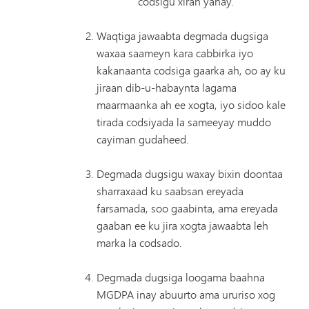
codsigu xiran yahay.
Waqtiga jawaabta degmada dugsiga
waxaa saameyn kara cabbirka iyo
kakanaanta codsiga gaarka ah, oo ay ku
jiraan dib-u-habaynta lagama
maarmaanka ah ee xogta, iyo sidoo kale
tirada codsiyada la sameeyay muddo
cayiman gudaheed.
Degmada dugsigu waxay bixin doontaa
sharraxaad ku saabsan ereyada
farsamada, soo gaabinta, ama ereyada
gaaban ee ku jira xogta jawaabta leh
marka la codsado.
Degmada dugsiga loogama baahna
MGDPA inay abuurto ama ururiso xog