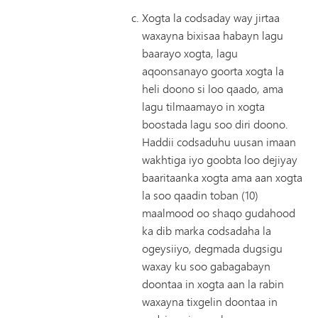
Xogta la codsaday way jirtaa
waxayna bixisaa habayn lagu
baarayo xogta, lagu
aqoonsanayo goorta xogta la
heli doono si loo qaado, ama
lagu tilmaamayo in xogta
boostada lagu soo diri doono.
Haddii codsaduhu uusan imaan
wakhtiga iyo goobta loo dejiyay
baaritaanka xogta ama aan xogta
la soo qaadin toban (10)
maalmood oo shaqo gudahood
ka dib marka codsadaha la
ogeysiiyo, degmada dugsigu
waxay ku soo gabagabayn
doontaa in xogta aan la rabin
waxayna tixgelin doontaa in