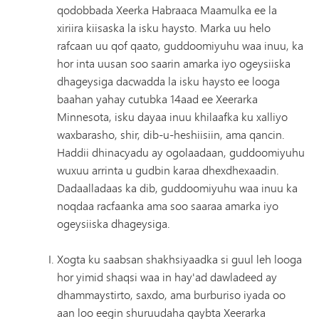
qodobbada Xeerka Habraaca Maamulka ee la
xiriira kiisaska la isku haysto. Marka uu helo
rafcaan uu qof qaato, guddoomiyuhu waa inuu, ka
hor inta uusan soo saarin amarka iyo ogeysiiska
dhageysiga dacwadda la isku haysto ee looga
baahan yahay cutubka 14aad ee Xeerarka
Minnesota, isku dayaa inuu khilaafka ku xalliyo
waxbarasho, shir, dib-u-heshiisiin, ama qancin.
Haddii dhinacyadu ay ogolaadaan, guddoomiyuhu
wuxuu arrinta u gudbin karaa dhexdhexaadin.
Dadaalladaas ka dib, guddoomiyuhu waa inuu ka
noqdaa racfaanka ama soo saaraa amarka iyo
ogeysiiska dhageysiga.
Xogta ku saabsan shakhsiyaadka si guul leh looga
hor yimid shaqsi waa in hay'ad dawladeed ay
dhammaystirto, saxdo, ama burburiso iyada oo
aan loo eegin shuruudaha qaybta Xeerarka