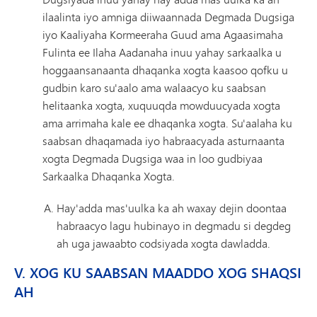
ilaalinta iyo amniga diiwaannada Degmada Dugsiga
iyo Kaaliyaha Kormeeraha Guud ama Agaasimaha
Fulinta ee Ilaha Aadanaha inuu yahay sarkaalka u
hoggaansanaanta dhaqanka xogta kaasoo qofku u
gudbin karo su'aalo ama walaacyo ku saabsan
helitaanka xogta, xuquuqda mowduucyada xogta
ama arrimaha kale ee dhaqanka xogta. Su'aalaha ku
saabsan dhaqamada iyo habraacyada asturnaanta
xogta Degmada Dugsiga waa in loo gudbiyaa
Sarkaalka Dhaqanka Xogta.
Hay'adda mas'uulka ka ah waxay dejin doontaa
habraacyo lagu hubinayo in degmadu si degdeg
ah uga jawaabto codsiyada xogta dawladda.
V. XOG KU SAABSAN MAADDO XOG SHAQSI
AH