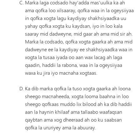
Marka laga codsado hay'adda mas'uulka ka ah
ama qofka loo xilsaaray, qofka waa in la ogeysiiyaa
in qofka xogta lagu kaydiyay shakhsiyaadka uu
yahay qofka xogta ku kaydsan, iyo in loo kala
saaray mid dadweyne, mid gaar ah ama mid sir ah.
Marka la codsado, qofka xogta gaarka ah ama mid
dadweyne ee la kaydiyay ee shakhsiyaadka waa in
xogta la tusaa iyada oo aan wax lacag ah laga
qaadin, haddii la rabona, waa in la ogeysiiyaa
waxa ku jira iyo macnaha xogtaas.
Ka dib marka qofka la tuso xogta gaarka ah loona
sheego macnaheeda, xogta looma baahna in loo
sheego qofkaas muddo lix bilood ah ka dib haddii
aan la haynin khilaaf ama tallaabo waafaqsan
qaybtan ama xog dheeraad ah oo ku saabsan
qofka la ururiyey ama la abuuray.