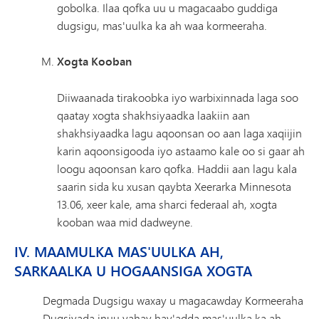
gobolka. Ilaa qofka uu u magacaabo guddiga
dugsigu, mas'uulka ka ah waa kormeeraha.
Xogta Kooban
Diiwaanada tirakoobka iyo warbixinnada laga soo
qaatay xogta shakhsiyaadka laakiin aan
shakhsiyaadka lagu aqoonsan oo aan laga xaqiijin
karin aqoonsigooda iyo astaamo kale oo si gaar ah
loogu aqoonsan karo qofka. Haddii aan lagu kala
saarin sida ku xusan qaybta Xeerarka Minnesota
13.06, xeer kale, ama sharci federaal ah, xogta
kooban waa mid dadweyne.
IV. MAAMULKA MAS'UULKA AH,
SARKAALKA U HOGAANSIGA XOGTA
Degmada Dugsigu waxay u magacawday Kormeeraha
Dugsiyada inuu yahay hay'adda mas'uulka ka ah