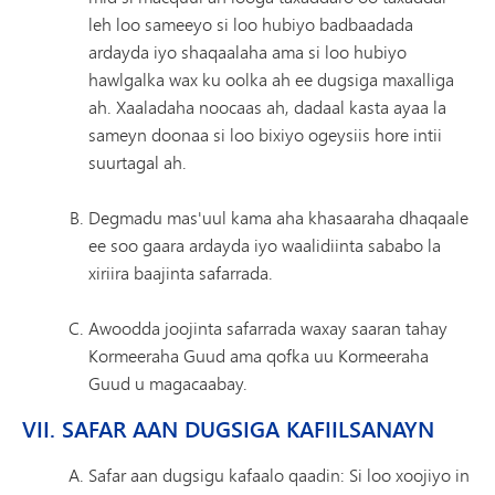
leh loo sameeyo si loo hubiyo badbaadada
ardayda iyo shaqaalaha ama si loo hubiyo
hawlgalka wax ku oolka ah ee dugsiga maxalliga
ah. Xaaladaha noocaas ah, dadaal kasta ayaa la
sameyn doonaa si loo bixiyo ogeysiis hore intii
suurtagal ah.
Degmadu mas'uul kama aha khasaaraha dhaqaale
ee soo gaara ardayda iyo waalidiinta sababo la
xiriira baajinta safarrada.
Awoodda joojinta safarrada waxay saaran tahay
Kormeeraha Guud ama qofka uu Kormeeraha
Guud u magacaabay.
VII. SAFAR AAN DUGSIGA KAFIILSANAYN
Safar aan dugsigu kafaalo qaadin: Si loo xoojiyo in