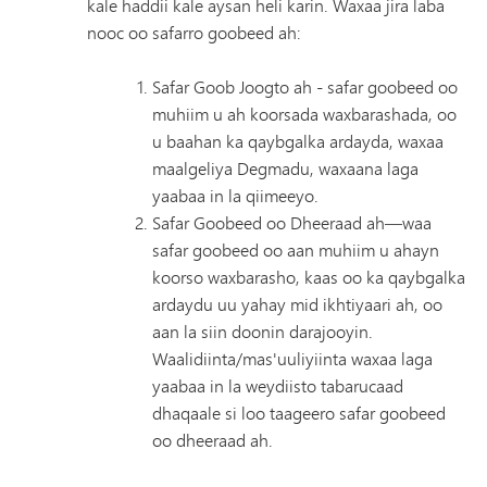
kale haddii kale aysan heli karin. Waxaa jira laba
nooc oo safarro goobeed ah:
Safar Goob Joogto ah - safar goobeed oo
muhiim u ah koorsada waxbarashada, oo
u baahan ka qaybgalka ardayda, waxaa
maalgeliya Degmadu, waxaana laga
yaabaa in la qiimeeyo.
Safar Goobeed oo Dheeraad ah—waa
safar goobeed oo aan muhiim u ahayn
koorso waxbarasho, kaas oo ka qaybgalka
ardaydu uu yahay mid ikhtiyaari ah, oo
aan la siin doonin darajooyin.
Waalidiinta/mas'uuliyiinta waxaa laga
yaabaa in la weydiisto tabarucaad
dhaqaale si loo taageero safar goobeed
oo dheeraad ah.