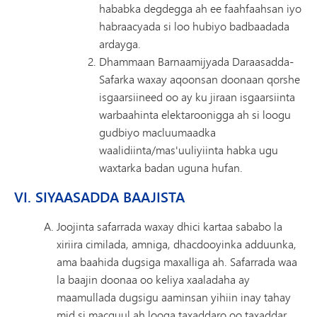
hababka degdegga ah ee faahfaahsan iyo
habraacyada si loo hubiyo badbaadada
ardayga.
Dhammaan Barnaamijyada Daraasadda-
Safarka waxay aqoonsan doonaan qorshe
isgaarsiineed oo ay ku jiraan isgaarsiinta
warbaahinta elektaroonigga ah si loogu
gudbiyo macluumaadka
waalidiinta/mas'uuliyiinta habka ugu
waxtarka badan uguna hufan.
VI. SIYAASADDA BAAJISTA
Joojinta safarrada waxay dhici kartaa sababo la
xiriira cimilada, amniga, dhacdooyinka adduunka,
ama baahida dugsiga maxalliga ah. Safarrada waa
la baajin doonaa oo keliya xaaladaha ay
maamullada dugsigu aaminsan yihiin inay tahay
mid si macquul ah looga taxaddaro oo taxaddar