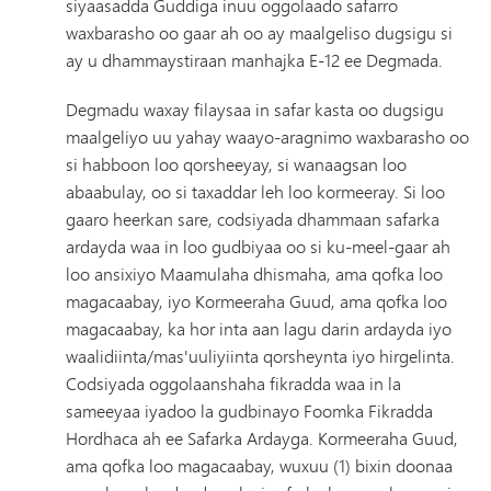
siyaasadda Guddiga inuu oggolaado safarro
waxbarasho oo gaar ah oo ay maalgeliso dugsigu si
ay u dhammaystiraan manhajka E-12 ee Degmada.
Degmadu waxay filaysaa in safar kasta oo dugsigu
maalgeliyo uu yahay waayo-aragnimo waxbarasho oo
si habboon loo qorsheeyay, si wanaagsan loo
abaabulay, oo si taxaddar leh loo kormeeray. Si loo
gaaro heerkan sare, codsiyada dhammaan safarka
ardayda waa in loo gudbiyaa oo si ku-meel-gaar ah
loo ansixiyo Maamulaha dhismaha, ama qofka loo
magacaabay, iyo Kormeeraha Guud, ama qofka loo
magacaabay, ka hor inta aan lagu darin ardayda iyo
waalidiinta/mas'uuliyiinta qorsheynta iyo hirgelinta.
Codsiyada oggolaanshaha fikradda waa in la
sameeyaa iyadoo la gudbinayo Foomka Fikradda
Hordhaca ah ee Safarka Ardayga. Kormeeraha Guud,
ama qofka loo magacaabay, wuxuu (1) bixin doonaa