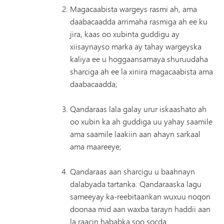
Magacaabista wargeys rasmi ah, ama
daabacaadda arrimaha rasmiga ah ee ku
jira, kaas oo xubinta guddigu ay
xiisaynayso marka ay tahay wargeyska
kaliya ee u hoggaansamaya shuruudaha
sharciga ah ee la xiriira magacaabista ama
daabacaadda;
Qandaraas lala galay urur iskaashato ah
oo xubin ka ah guddiga uu yahay saamile
ama saamile laakiin aan ahayn sarkaal
ama maareeye;
Qandaraas aan sharcigu u baahnayn
dalabyada tartanka. Qandaraaska lagu
sameeyay ka-reebitaankan wuxuu noqon
doonaa mid aan waxba tarayn haddii aan
la raacin hababka soo socda.