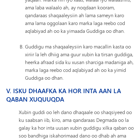
ama laba walaalo ah, ay noqdaan kooram,
qandaraas shaqaaleysiin ah lama sameyn karo
ama lama oggolaan karo marka laga reebo cod
aqlabiyad ah oo ka yimaada Guddiga oo dhan.
Guddigu ma shaqaaleysiin karo macallin kasta oo
xiriir la leh dhiig ama guur xubin ka tirsan guddiga,
heerka afraad sida ku xusan sharciga madaniga ah,
marka laga reebo cod aqlabiyad ah oo ka yimid
Guddiga oo dhan.
V. ISKU DHAAFKA KA HOR INTA AAN LA
QABAN XUQUUQDA
Xubin guddi oo leh dano dhaqaale oo shaqsiyeed oo
ku saabsan iib, kiro, ama qandaraas Degmada oo la
galay ka hor inta uusan xubin guddigu xilka qaban oo
soo bandhiga iskahorimaad dano oo dhab ah ama