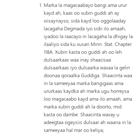
Marka la magacaabayo bangi ama urur
kayd ah, kaas oo xubin guddi ah ay
xiisaynayso, sida kayd loo oggolaaday
lacagaha Degmada iyo sidii ilo amaah,
iyadoo la raacayo in lacagaha la dhigay la
ilaaliyo sida ku xusan Minn. Stat. Chapter.
1I8A. Xubin kasta oo guddi ah oo leh
dulsaarkaas waa inay shaacisaa
dulsaarkaas iyo dulsaarka waxaa la gelin
doonaa qoraalka Guddiga. Shaacinta waa
in la sameeyaa marka bangigaas ama
ururkaas kaydka ah marka ugu horreysa
loo magacaabo kayd ama ilo amaah, ama
marka xubin guddi ah la doorto, mid
kasta oo dambe. Shaacinta waxay u
adeegtaa ogeysiis dulsaar ah waana in la
sameeyaa hal mar oo keliya;