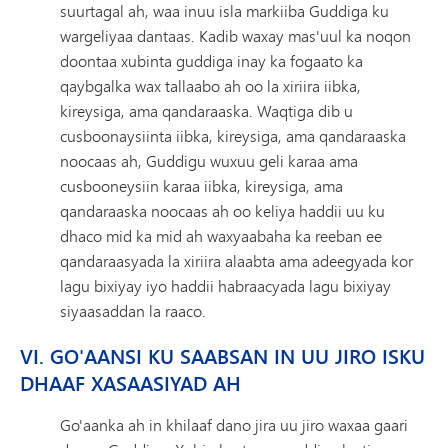
suurtagal ah, waa inuu isla markiiba Guddiga ku
wargeliyaa dantaas. Kadib waxay mas'uul ka noqon
doontaa xubinta guddiga inay ka fogaato ka
qaybgalka wax tallaabo ah oo la xiriira iibka,
kireysiga, ama qandaraaska. Waqtiga dib u
cusboonaysiinta iibka, kireysiga, ama qandaraaska
noocaas ah, Guddigu wuxuu geli karaa ama
cusbooneysiin karaa iibka, kireysiga, ama
qandaraaska noocaas ah oo keliya haddii uu ku
dhaco mid ka mid ah waxyaabaha ka reeban ee
qandaraasyada la xiriira alaabta ama adeegyada kor
lagu bixiyay iyo haddii habraacyada lagu bixiyay
siyaasaddan la raaco.
VI. GO'AANSI KU SAABSAN IN UU JIRO ISKU
DHAAF XASAASIYAD AH
Go'aanka ah in khilaaf dano jira uu jiro waxaa gaari