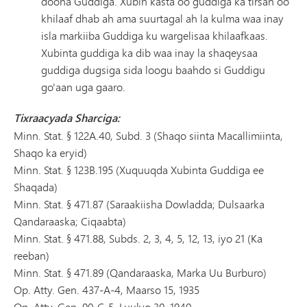
doona Guddiga. Xubin kasta oo guddiga ka tirsan oo
khilaaf dhab ah ama suurtagal ah la kulma waa inay
isla markiiba Guddiga ku wargelisaa khilaafkaas.
Xubinta guddiga ka dib waa inay la shaqeysaa
guddiga dugsiga sida loogu baahdo si Guddigu
go'aan uga gaaro.
Tixraacyada Sharciga:
Minn. Stat. § 122A.40, Subd. 3 (Shaqo siinta Macallimiinta,
Shaqo ka eryid)
Minn. Stat. § 123B.195 (Xuquuqda Xubinta Guddiga ee
Shaqada)
Minn. Stat. § 471.87 (Saraakiisha Dowladda; Dulsaarka
Qandaraaska; Ciqaabta)
Minn. Stat. § 471.88, Subds. 2, 3, 4, 5, 12, 13, iyo 21 (Ka
reeban)
Minn. Stat. § 471.89 (Qandaraaska, Marka Uu Burburo)
Op. Atty. Gen. 437-A-4, Maarso 15, 1935
Op. Atty. Gen. 90-C-5, Luulyo 30, 1940