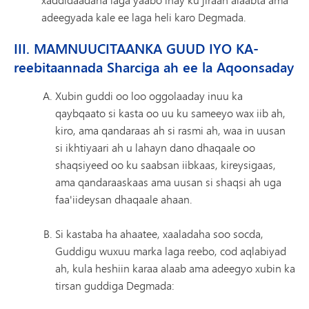
adeegyada kale ee laga heli karo Degmada.
III. MAMNUUCITAANKA GUUD IYO KA-
reebitaannada Sharciga ah ee la Aqoonsaday
Xubin guddi oo loo oggolaaday inuu ka
qaybqaato si kasta oo uu ku sameeyo wax iib ah,
kiro, ama qandaraas ah si rasmi ah, waa in uusan
si ikhtiyaari ah u lahayn dano dhaqaale oo
shaqsiyeed oo ku saabsan iibkaas, kireysigaas,
ama qandaraaskaas ama uusan si shaqsi ah uga
faa'iideysan dhaqaale ahaan.
Si kastaba ha ahaatee, xaaladaha soo socda,
Guddigu wuxuu marka laga reebo, cod aqlabiyad
ah, kula heshiin karaa alaab ama adeegyo xubin ka
tirsan guddiga Degmada: