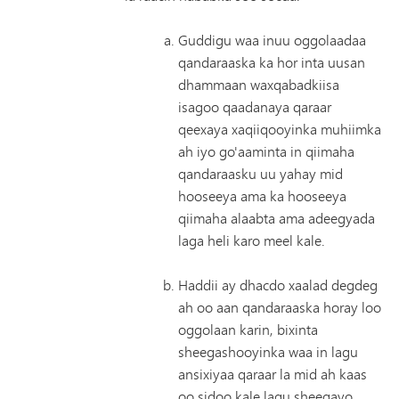
Guddigu waa inuu oggolaadaa
qandaraaska ka hor inta uusan
dhammaan waxqabadkiisa
isagoo qaadanaya qaraar
qeexaya xaqiiqooyinka muhiimka
ah iyo go'aaminta in qiimaha
qandaraasku uu yahay mid
hooseeya ama ka hooseeya
qiimaha alaabta ama adeegyada
laga heli karo meel kale.
Haddii ay dhacdo xaalad degdeg
ah oo aan qandaraaska horay loo
oggolaan karin, bixinta
sheegashooyinka waa in lagu
ansixiyaa qaraar la mid ah kaas
oo sidoo kale lagu sheegayo