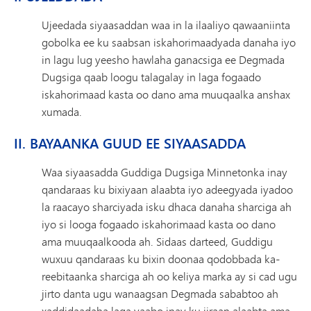
Ujeedada siyaasaddan waa in la ilaaliyo qawaaniinta
gobolka ee ku saabsan iskahorimaadyada danaha iyo
in lagu lug yeesho hawlaha ganacsiga ee Degmada
Dugsiga qaab loogu talagalay in laga fogaado
iskahorimaad kasta oo dano ama muuqaalka anshax
xumada.
II. BAYAANKA GUUD EE SIYAASADDA
Waa siyaasadda Guddiga Dugsiga Minnetonka inay
qandaraas ku bixiyaan alaabta iyo adeegyada iyadoo
la raacayo sharciyada isku dhaca danaha sharciga ah
iyo si looga fogaado iskahorimaad kasta oo dano
ama muuqaalkooda ah. Sidaas darteed, Guddigu
wuxuu qandaraas ku bixin doonaa qodobbada ka-
reebitaanka sharciga ah oo keliya marka ay si cad ugu
jirto danta ugu wanaagsan Degmada sababtoo ah
xaddidaadaha laga yaabo inay ku jiraan alaabta ama