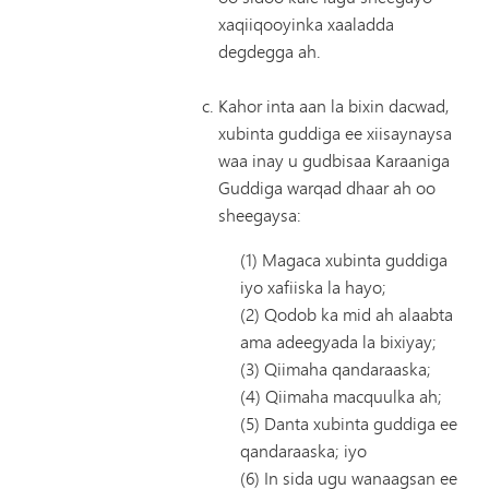
xaqiiqooyinka xaaladda
degdegga ah.
Kahor inta aan la bixin dacwad,
xubinta guddiga ee xiisaynaysa
waa inay u gudbisaa Karaaniga
Guddiga warqad dhaar ah oo
sheegaysa:
(1) Magaca xubinta guddiga
iyo xafiiska la hayo;
(2) Qodob ka mid ah alaabta
ama adeegyada la bixiyay;
(3) Qiimaha qandaraaska;
(4) Qiimaha macquulka ah;
(5) Danta xubinta guddiga ee
qandaraaska; iyo
(6) In sida ugu wanaagsan ee