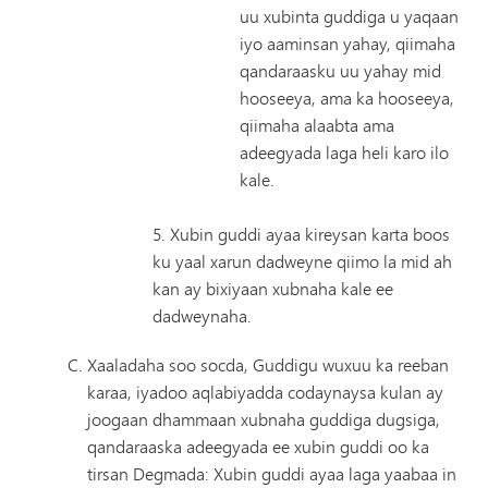
uu xubinta guddiga u yaqaan
iyo aaminsan yahay, qiimaha
qandaraasku uu yahay mid
hooseeya, ama ka hooseeya,
qiimaha alaabta ama
adeegyada laga heli karo ilo
kale.
5. Xubin guddi ayaa kireysan karta boos
ku yaal xarun dadweyne qiimo la mid ah
kan ay bixiyaan xubnaha kale ee
dadweynaha.
Xaaladaha soo socda, Guddigu wuxuu ka reeban
karaa, iyadoo aqlabiyadda codaynaysa kulan ay
joogaan dhammaan xubnaha guddiga dugsiga,
qandaraaska adeegyada ee xubin guddi oo ka
tirsan Degmada: Xubin guddi ayaa laga yaabaa in