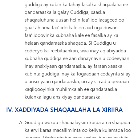
guddiga ay xubin ka tahay fasalka shaqaalaha ee
qandaraaska la galay Guddiga, xaaska
shaqaaluhuna uusan helin faa'iido lacageed oo
gaar ah ama faa'iido kale oo aad uga duwan
faa'iidooyinka xubnaha kale ee fasalka ay ka
helaan qandaraaska shaqada. Si Guddigu u
codeeyo ka-reebitaankan, waa inay aqlabiyadda
xubnaha guddiga ee aan danaynayn u codeeyaan
inay ansixiyaan qandaraaska, ay faraan xaaska
xubinta guddiga inay ka fogaadaan codaynta si ay
u ansixiyaan qandaraaska, oo ay si cad u qeexaan
xaqiiqooyinka muhiimka ah ee qandaraaska
kulanka lagu ansixiyay qandaraaska.
IV. XADDIYADA SHAQAALAHA LA XIRIIRA
Guddigu wuxuu shaqaalaysiin karaa ama shaqada
ka eryi karaa macallimiinta oo keliya kulamada loo
yaqaan. Marka nin iyo xaas, walaal iyo walaashiis,