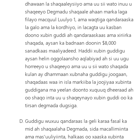
dhawaan la shaqaaleysiiyo ama uu sii wato inuu u
shaqeeyo Degmadu shaqaale ahaan marka laga
filayo macquul Luulyo 1, ama waqtiga qandaraaska
la galo ama la kordhiyo, in lacagta uu kasban
doono xubin guddi ah qandaraaskaas ama xiriirka
shaqada, aysan ka badnaan doonin $8,000
sanadkaas maaliyadeed. Haddii xubin guddigu
aysan helin oggolaansho aqlabiyad ah si uu ugu
horreeyo u shaqeeyo ama uu u sii wato shaqada
kulan ay dhammaan xubnaha guddigu joogaan,
shaqadaas waa in isla markiiba la joojiyaa xubinta
guddigana ma yeelan doonto xuquuq dheeraad ah
oo shaqo inta uu u shaqeynayo xubin guddi oo ka
tirsan degmada dugsiga.
Guddigu wuxuu qandaraas la geli karaa fasal ka
mid ah shaqaalaha Degmada, sida macallimiinta
ama mas'uuliyiinta, halkaas oo xaaska xubinta