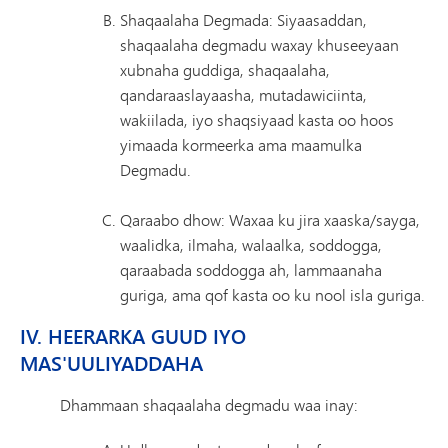
Shaqaalaha Degmada: Siyaasaddan,
shaqaalaha degmadu waxay khuseeyaan
xubnaha guddiga, shaqaalaha,
qandaraaslayaasha, mutadawiciinta,
wakiilada, iyo shaqsiyaad kasta oo hoos
yimaada kormeerka ama maamulka
Degmadu.
Qaraabo dhow: Waxaa ku jira xaaska/sayga,
waalidka, ilmaha, walaalka, soddogga,
qaraabada soddogga ah, lammaanaha
guriga, ama qof kasta oo ku nool isla guriga.
IV. HEERARKA GUUD IYO
MAS'UULIYADDAHA
Dhammaan shaqaalaha degmadu waa inay: