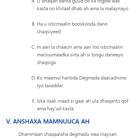
U dhaqan danta guud oo ka fogow wax
kasta oo khilaaf dhab ah ama la malaynayo.
Ha u isticmaalin booskooda dano
shaqsiyeed.
In aan la shaacin ama aan loo isticmaalin
macluumaadka sirta ah si loogu daneeyo
shaqsiga.
Ku maamul hantida Degmada daacadnimo
iyo taxaddar.
Iska ilaali inaad si gaar ah ula dhaqanto qof
ama hay'ad kasta.
V. ANSHAXA MAMNUUCA AH
Dhammaan shaqaalaha degmadu waa inaysan: