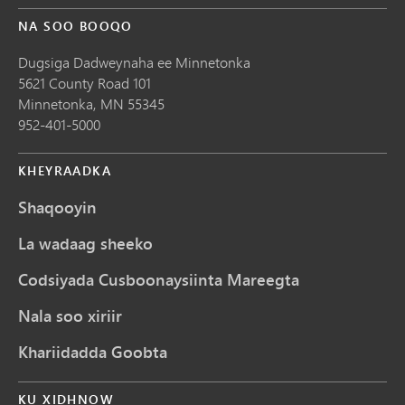
NA SOO BOOQO
Dugsiga Dadweynaha ee Minnetonka
5621 County Road 101
Minnetonka,
MN
55345
952-401-5000
KHEYRAADKA
Shaqooyin
La wadaag sheeko
Codsiyada Cusboonaysiinta Mareegta
Nala soo xiriir
Khariidadda Goobta
KU XIDHNOW