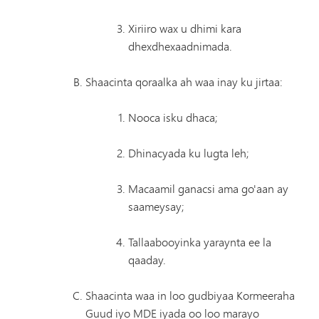
Xiriiro wax u dhimi kara
dhexdhexaadnimada.
Shaacinta qoraalka ah waa inay ku jirtaa:
Nooca isku dhaca;
Dhinacyada ku lugta leh;
Macaamil ganacsi ama go'aan ay
saameysay;
Tallaabooyinka yaraynta ee la
qaaday.
Shaacinta waa in loo gudbiyaa Kormeeraha
Guud iyo MDE iyada oo loo marayo