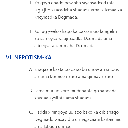
Ka qayb qaado hawlaha siyaasadeed inta
lagu jiro saacadaha shaqada ama isticmaalka
kheyraadka Degmada.
Ku lug yeelo shaqo ka baxsan oo faragelin
ku sameysa waajibaadka Degmada ama
adeegsata xarumaha Degmada.
VI. NEPOTISM-KA
Shaqaale kasta oo qaraabo dhow ah si toos
ah uma kormeeri karo ama qiimayn karo.
Lama muujin karo mudnaanta go'aannada
shaqaalaysiinta ama shaqada.
Haddii xiriir qoys uu soo baxo ka dib shaqo,
Degmadu waxay dib u magacaabi kartaa mid
ama labada dhinac.