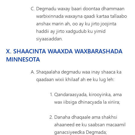
Degmadu waxay baari doontaa dhammaan
warbixinnada waxayna qaadi kartaa tallaabo
anshax marin ah, oo ay ku jirto joojinta
haddii ay jirto xadgudub ku yimid
siyaasaddan.
X. SHAACINTA WAAXDA WAXBARASHADA
MINNESOTA
Shaqaalaha degmadu waa inay shaaca ka
qaadaan wixii khilaaf ah ee ku lug leh:
Qandaraasyada, kirooyinka, ama
wax iibsiga dhinacyada la xiriira;
Danaha dhaqaale ama shakhsi
ahaaneed ee ku saabsan macaamil
ganacsiyeedka Degmada;