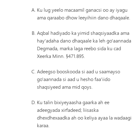
Ku lug yeelo macaamil ganacsi oo ay iyagu
ama qaraabo dhow leeyihiin dano dhaqaale.
Aqbal hadiyado ka yimid shaqsiyaadka ama
hay'adaha dano dhaqaale ka leh go'aannada
Degmada, marka laga reebo sida ku cad
Xeerka Minn. §471.895.
Adeegso booskooda si aad u saamayso
go'aannada si aad u hesho faa'iido
shaqsiyeed ama mid qoys.
Ku talin bixiyeyaasha gaarka ah ee
adeegyada xirfadeed; liisaska
dhexdhexaadka ah oo keliya ayaa la wadaagi
karaa.