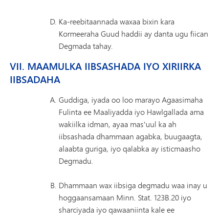
Ka-reebitaannada waxaa bixin kara
Kormeeraha Guud haddii ay danta ugu fiican
Degmada tahay.
VII. MAAMULKA IIBSASHADA IYO XIRIIRKA
IIBSADAHA
Guddiga, iyada oo loo marayo Agaasimaha
Fulinta ee Maaliyadda iyo Hawlgallada ama
wakiilka idman, ayaa mas'uul ka ah
iibsashada dhammaan agabka, buugaagta,
alaabta guriga, iyo qalabka ay isticmaasho
Degmadu.
Dhammaan wax iibsiga degmadu waa inay u
hoggaansamaan Minn. Stat. 123B.20 iyo
sharciyada iyo qawaaniinta kale ee