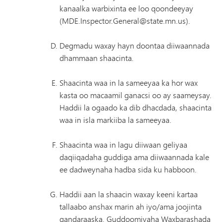
kanaalka warbixinta ee loo qoondeeyay
(MDE.Inspector.General@state.mn.us).
Degmadu waxay hayn doontaa diiwaannada
dhammaan shaacinta.
Shaacinta waa in la sameeyaa ka hor wax
kasta oo macaamil ganacsi oo ay saameysay.
Haddii la ogaado ka dib dhacdada, shaacinta
waa in isla markiiba la sameeyaa.
Shaacinta waa in lagu diiwaan geliyaa
daqiiqadaha guddiga ama diiwaannada kale
ee dadweynaha hadba sida ku habboon.
Haddii aan la shaacin waxay keeni kartaa
tallaabo anshax marin ah iyo/ama joojinta
qandaraaska. Guddoomiyaha Waxbarashada