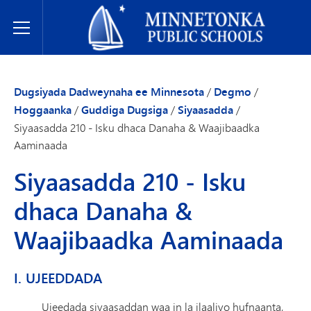
Dugsiyada Dadweynaha ee Minnetonka
Toggle Menu
Dugsiyada Dadweynaha ee Minnesota
/
Degmo
/
Hoggaanka
/
Guddiga Dugsiga
/
Siyaasadda
/
Siyaasadda 210 - Isku dhaca Danaha & Waajibaadka
Aaminaada
Siyaasadda 210 - Isku
dhaca Danaha &
Waajibaadka Aaminaada
I. UJEEDDADA
Ujeedada siyaasaddan waa in la ilaaliyo hufnaanta,