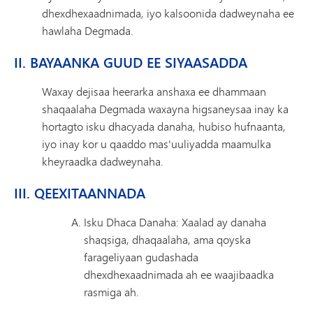
dhexdhexaadnimada, iyo kalsoonida dadweynaha ee
hawlaha Degmada.
II. BAYAANKA GUUD EE SIYAASADDA
Waxay dejisaa heerarka anshaxa ee dhammaan
shaqaalaha Degmada waxayna higsaneysaa inay ka
hortagto isku dhacyada danaha, hubiso hufnaanta,
iyo inay kor u qaaddo mas'uuliyadda maamulka
kheyraadka dadweynaha.
III. QEEXITAANNADA
Isku Dhaca Danaha: Xaalad ay danaha
shaqsiga, dhaqaalaha, ama qoyska
farageliyaan gudashada
dhexdhexaadnimada ah ee waajibaadka
rasmiga ah.