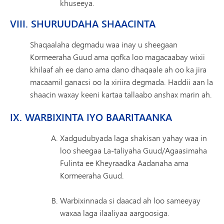
khuseeya.
VIII. SHURUUDAHA SHAACINTA
Shaqaalaha degmadu waa inay u sheegaan
Kormeeraha Guud ama qofka loo magacaabay wixii
khilaaf ah ee dano ama dano dhaqaale ah oo ka jira
macaamil ganacsi oo la xiriira degmada. Haddii aan la
shaacin waxay keeni kartaa tallaabo anshax marin ah.
IX. WARBIXINTA IYO BAARITAANKA
Xadgudubyada laga shakisan yahay waa in
loo sheegaa La-taliyaha Guud/Agaasimaha
Fulinta ee Kheyraadka Aadanaha ama
Kormeeraha Guud.
Warbixinnada si daacad ah loo sameeyay
waxaa laga ilaaliyaa aargoosiga.