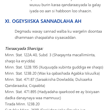
wuxuu burin karaa qandaraasyada la galay
iyada oo aan si habboon loo shaacin.
XI. OGEYSIISKA SANNADLAHA AH
Degmadu waxay sannad walba ku wargelin doontaa
dhammaan shaqaalaha siyaasaddan.
Tixraacyada Sharciga:
Minn. Stat. 122A.40, Subd. 3 (Shaqaynta macallimiinta,
shaqo ka eryidda)
Minn. Stat. 122B.195 (Xuquuqda xubinta guddiga ee shaqo)
Minn. Stat. 123B.20 (Wax ka qabashada Agabka Iskuulka)
Minn. Stat. 471.87 (Saraakiisha Dowladda; Dulsaarka
Qandaraaska; Ciqaabta)
Minn. Stat. 471.895 (Hadyadaha qaarkood ee ay bixiyaan
dadka danaynaya waa mamnuuc)
Tirada Minn. 123B.20
Cutubka Minn. 268B (Faa'iidooyinka Qoyska iyo