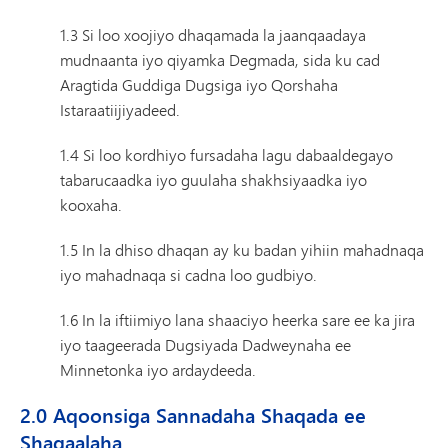
1.3 Si loo xoojiyo dhaqamada la jaanqaadaya
mudnaanta iyo qiyamka Degmada, sida ku cad
Aragtida Guddiga Dugsiga iyo Qorshaha
Istaraatiijiyadeed.
1.4 Si loo kordhiyo fursadaha lagu dabaaldegayo
tabarucaadka iyo guulaha shakhsiyaadka iyo
kooxaha.
1.5 In la dhiso dhaqan ay ku badan yihiin mahadnaqa
iyo mahadnaqa si cadna loo gudbiyo.
1.6 In la iftiimiyo lana shaaciyo heerka sare ee ka jira
iyo taageerada Dugsiyada Dadweynaha ee
Minnetonka iyo ardaydeeda.
2.0 Aqoonsiga Sannadaha Shaqada ee
Shaqaalaha