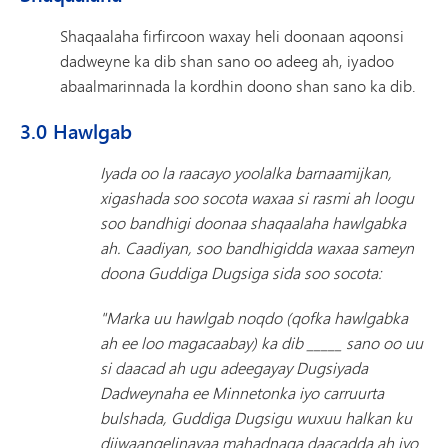
Shaqaalaha firfircoon waxay heli doonaan aqoonsi
dadweyne ka dib shan sano oo adeeg ah, iyadoo
abaalmarinnada la kordhin doono shan sano ka dib.
3.0 Hawlgab
Iyada oo la raacayo yoolalka barnaamijkan,
xigashada soo socota waxaa si rasmi ah loogu
soo bandhigi doonaa shaqaalaha hawlgabka
ah. Caadiyan, soo bandhigidda waxaa sameyn
doona Guddiga Dugsiga sida soo socota:
"Marka uu hawlgab noqdo (qofka hawlgabka
ah ee loo magacaabay) ka dib _____ sano oo uu
si daacad ah ugu adeegayay Dugsiyada
Dadweynaha ee Minnetonka iyo carruurta
bulshada, Guddiga Dugsigu wuxuu halkan ku
diiwaangelinayaa mahadnaqa daacadda ah iyo