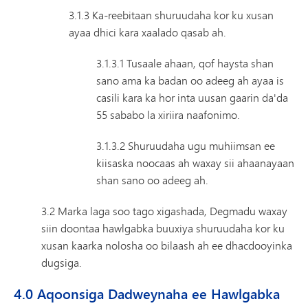
3.1.3 Ka-reebitaan shuruudaha kor ku xusan
ayaa dhici kara xaalado qasab ah.
3.1.3.1 Tusaale ahaan, qof haysta shan
sano ama ka badan oo adeeg ah ayaa is
casili kara ka hor inta uusan gaarin da'da
55 sababo la xiriira naafonimo.
3.1.3.2 Shuruudaha ugu muhiimsan ee
kiisaska noocaas ah waxay sii ahaanayaan
shan sano oo adeeg ah.
3.2 Marka laga soo tago xigashada, Degmadu waxay
siin doontaa hawlgabka buuxiya shuruudaha kor ku
xusan kaarka nolosha oo bilaash ah ee dhacdooyinka
dugsiga.
4.0 Aqoonsiga Dadweynaha ee Hawlgabka