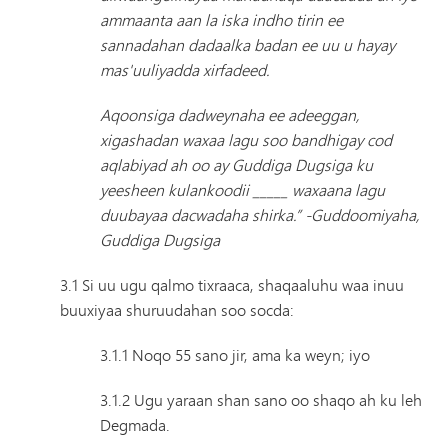
ammaanta aan la iska indho tirin ee
sannadahan dadaalka badan ee uu u hayay
mas'uuliyadda xirfadeed.
Aqoonsiga dadweynaha ee adeeggan,
xigashadan waxaa lagu soo bandhigay cod
aqlabiyad ah oo ay Guddiga Dugsiga ku
yeesheen kulankoodii _____ waxaana lagu
duubayaa dacwadaha shirka.” -Guddoomiyaha,
Guddiga Dugsiga
3.1 Si uu ugu qalmo tixraaca, shaqaaluhu waa inuu
buuxiyaa shuruudahan soo socda:
3.1.1 Noqo 55 sano jir, ama ka weyn; iyo
3.1.2 Ugu yaraan shan sano oo shaqo ah ku leh
Degmada.