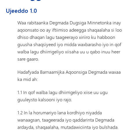
Ujeeddo 1.0
Waa rabitaanka Degmada Dugsiga Minnetonka inay
aqoonsato oo ay iftiimiso adeegga shaqaalaha si loo
dhiso dhaqan lagu taageerayo xiriiro ku habboon
guusha shaqsiyeed iyo midda waxbarasho iyo in qof
walba lagu dhiirrigeliyo xiisaha uu u qabo inuu heer
sare gaaro.
Hadafyada Barnaamijka Aqoonsiga Degmada waxaa
ka mid ah:
1.1 In qof walba lagu dhiirrigeliyo xiise uu ugu
guuleysto kalsooni iyo rajo.
1.2 In la horumariyo lana kordhiyo niyadda
wanaagsan, taageerada iyo qaddarinta Degmada
ardayda, shaqaalaha, mutadawiciinta iyo bulshada.