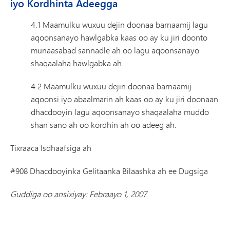
iyo Kordhinta Adeegga
4.1 Maamulku wuxuu dejin doonaa barnaamij lagu
aqoonsanayo hawlgabka kaas oo ay ku jiri doonto
munaasabad sannadle ah oo lagu aqoonsanayo
shaqaalaha hawlgabka ah.
4.2 Maamulku wuxuu dejin doonaa barnaamij
aqoonsi iyo abaalmarin ah kaas oo ay ku jiri doonaan
dhacdooyin lagu aqoonsanayo shaqaalaha muddo
shan sano ah oo kordhin ah oo adeeg ah.
Tixraaca Isdhaafsiga ah
#908 Dhacdooyinka Gelitaanka Bilaashka ah ee Dugsiga
Guddiga oo ansixiyay: Febraayo 1, 2007