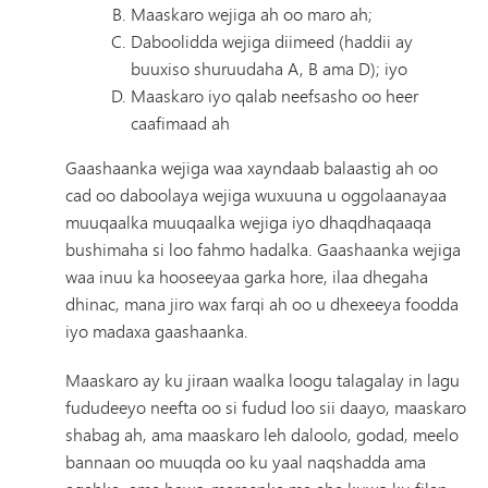
Maaskaro wejiga ah oo maro ah;
Daboolidda wejiga diimeed (haddii ay
buuxiso shuruudaha A, B ama D); iyo
Maaskaro iyo qalab neefsasho oo heer
caafimaad ah
Gaashaanka wejiga waa xayndaab balaastig ah oo
cad oo daboolaya wejiga wuxuuna u oggolaanayaa
muuqaalka muuqaalka wejiga iyo dhaqdhaqaaqa
bushimaha si loo fahmo hadalka. Gaashaanka wejiga
waa inuu ka hooseeyaa garka hore, ilaa dhegaha
dhinac, mana jiro wax farqi ah oo u dhexeeya foodda
iyo madaxa gaashaanka.
Maaskaro ay ku jiraan waalka loogu talagalay in lagu
fududeeyo neefta oo si fudud loo sii daayo, maaskaro
shabag ah, ama maaskaro leh daloolo, godad, meelo
bannaan oo muuqda oo ku yaal naqshadda ama