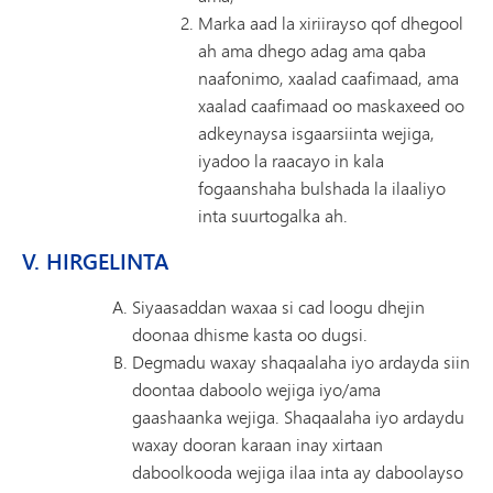
Marka aad la xiriirayso qof dhegool
ah ama dhego adag ama qaba
naafonimo, xaalad caafimaad, ama
xaalad caafimaad oo maskaxeed oo
adkeynaysa isgaarsiinta wejiga,
iyadoo la raacayo in kala
fogaanshaha bulshada la ilaaliyo
inta suurtogalka ah.
V. HIRGELINTA
Siyaasaddan waxaa si cad loogu dhejin
doonaa dhisme kasta oo dugsi.
Degmadu waxay shaqaalaha iyo ardayda siin
doontaa daboolo wejiga iyo/ama
gaashaanka wejiga. Shaqaalaha iyo ardaydu
waxay dooran karaan inay xirtaan
daboolkooda wejiga ilaa inta ay daboolayso