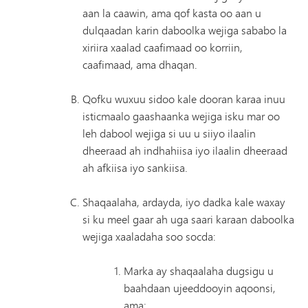
aan la caawin, ama qof kasta oo aan u
dulqaadan karin daboolka wejiga sababo la
xiriira xaalad caafimaad oo korriin,
caafimaad, ama dhaqan.
Qofku wuxuu sidoo kale dooran karaa inuu
isticmaalo gaashaanka wejiga isku mar oo
leh dabool wejiga si uu u siiyo ilaalin
dheeraad ah indhahiisa iyo ilaalin dheeraad
ah afkiisa iyo sankiisa.
Shaqaalaha, ardayda, iyo dadka kale waxay
si ku meel gaar ah uga saari karaan daboolka
wejiga xaaladaha soo socda:
Marka ay shaqaalaha dugsigu u
baahdaan ujeeddooyin aqoonsi,
ama;