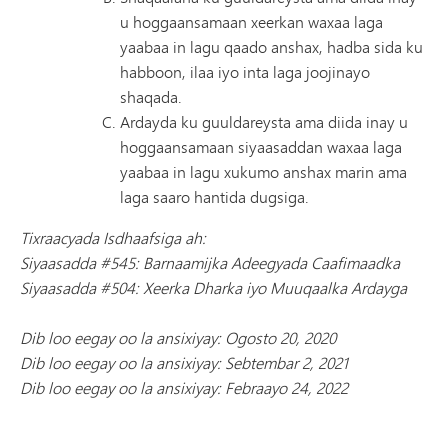
u hoggaansamaan xeerkan waxaa laga
yaabaa in lagu qaado anshax, hadba sida ku
habboon, ilaa iyo inta laga joojinayo
shaqada.
Ardayda ku guuldareysta ama diida inay u
hoggaansamaan siyaasaddan waxaa laga
yaabaa in lagu xukumo anshax marin ama
laga saaro hantida dugsiga.
Tixraacyada Isdhaafsiga ah:
Siyaasadda #545: Barnaamijka Adeegyada Caafimaadka
Siyaasadda #504: Xeerka Dharka iyo Muuqaalka Ardayga
Dib loo eegay oo la ansixiyay: Ogosto 20, 2020
Dib loo eegay oo la ansixiyay: Sebtembar 2, 2021
Dib loo eegay oo la ansixiyay: Febraayo 24, 2022