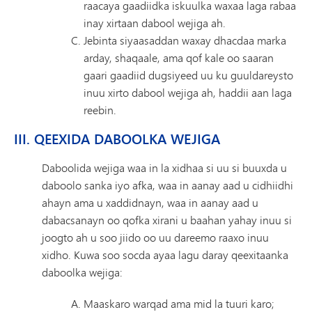
raacaya gaadiidka iskuulka waxaa laga rabaa
inay xirtaan dabool wejiga ah.
Jebinta siyaasaddan waxay dhacdaa marka
arday, shaqaale, ama qof kale oo saaran
gaari gaadiid dugsiyeed uu ku guuldareysto
inuu xirto dabool wejiga ah, haddii aan laga
reebin.
III. QEEXIDA DABOOLKA WEJIGA
Daboolida wejiga waa in la xidhaa si uu si buuxda u
daboolo sanka iyo afka, waa in aanay aad u cidhiidhi
ahayn ama u xaddidnayn, waa in aanay aad u
dabacsanayn oo qofka xirani u baahan yahay inuu si
joogto ah u soo jiido oo uu dareemo raaxo inuu
xidho. Kuwa soo socda ayaa lagu daray qeexitaanka
daboolka wejiga:
Maaskaro warqad ama mid la tuuri karo;