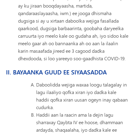
ay ku jiraan booqdayaasha, martida,
qandaraaslayaasha, iwm.) ee jooga dhismaha
dugsiga si ay u xirtaan daboolka wejiga fasallada
qaarkood, dugsiga barbaarinta, goobaha daryeelka
carruurta iyo meelo kale oo gudaha ah, iyo sidoo kale
meelo gaar ah oo bannaanka ah oo aan la ilaalin
karin masaafada jireed ee 3 cagood dadka
dhexdooda, si loo yareeyo soo-gaadhista COVID-19.
II. BAYAANKA GUUD EE SIYAASADDA
Daboolidda wejiga waxaa loogu talagalay in
lagu ilaaliyo qofka xiran iyo dadka kale
haddii qofka xiran uusan ogeyn inay qabaan
cudurka.
Haddii aan la raacin ama la dejin lagu
sharraxay Qaybta IV ee hoose, dhammaan
ardayda, shaqaalaha, iyo dadka kale ee