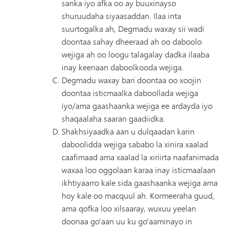
sanka iyo afka oo ay buuxinayso
shuruudaha siyaasaddan. Ilaa inta
suurtogalka ah, Degmadu waxay sii wadi
doontaa sahay dheeraad ah oo daboolo
wejiga ah oo loogu talagalay dadka ilaaba
inay keenaan daboolkooda wejiga.
Degmadu waxay bari doontaa oo xoojin
doontaa isticmaalka daboollada wejiga
iyo/ama gaashaanka wejiga ee ardayda iyo
shaqaalaha saaran gaadiidka.
Shakhsiyaadka aan u dulqaadan karin
daboolidda wejiga sababo la xiriira xaalad
caafimaad ama xaalad la xiriirta naafanimada
waxaa loo oggolaan karaa inay isticmaalaan
ikhtiyaarro kale sida gaashaanka wejiga ama
hoy kale oo macquul ah. Kormeeraha guud,
ama qofka loo xilsaaray, wuxuu yeelan
doonaa go'aan uu ku go'aaminayo in