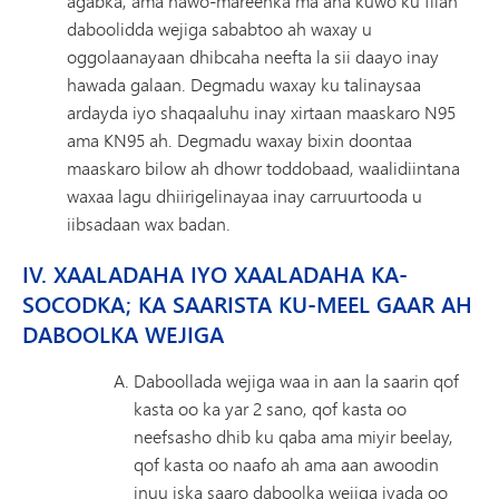
agabka, ama hawo-mareenka ma aha kuwo ku filan
daboolidda wejiga sababtoo ah waxay u
oggolaanayaan dhibcaha neefta la sii daayo inay
hawada galaan. Degmadu waxay ku talinaysaa
ardayda iyo shaqaaluhu inay xirtaan maaskaro N95
ama KN95 ah. Degmadu waxay bixin doontaa
maaskaro bilow ah dhowr toddobaad, waalidiintana
waxaa lagu dhiirigelinayaa inay carruurtooda u
iibsadaan wax badan.
IV. XAALADAHA IYO XAALADAHA KA-
SOCODKA; KA SAARISTA KU-MEEL GAAR AH
DABOOLKA WEJIGA
Daboollada wejiga waa in aan la saarin qof
kasta oo ka yar 2 sano, qof kasta oo
neefsasho dhib ku qaba ama miyir beelay,
qof kasta oo naafo ah ama aan awoodin
inuu iska saaro daboolka wejiga iyada oo