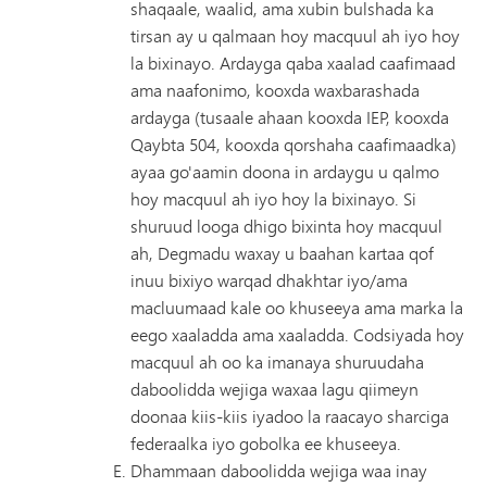
shaqaale, waalid, ama xubin bulshada ka
tirsan ay u qalmaan hoy macquul ah iyo hoy
la bixinayo. Ardayga qaba xaalad caafimaad
ama naafonimo, kooxda waxbarashada
ardayga (tusaale ahaan kooxda IEP, kooxda
Qaybta 504, kooxda qorshaha caafimaadka)
ayaa go'aamin doona in ardaygu u qalmo
hoy macquul ah iyo hoy la bixinayo. Si
shuruud looga dhigo bixinta hoy macquul
ah, Degmadu waxay u baahan kartaa qof
inuu bixiyo warqad dhakhtar iyo/ama
macluumaad kale oo khuseeya ama marka la
eego xaaladda ama xaaladda. Codsiyada hoy
macquul ah oo ka imanaya shuruudaha
daboolidda wejiga waxaa lagu qiimeyn
doonaa kiis-kiis iyadoo la raacayo sharciga
federaalka iyo gobolka ee khuseeya.
Dhammaan daboolidda wejiga waa inay