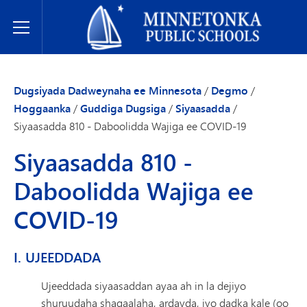
Dugsiyada Dadweynaha ee Minnetonka
Toggle Menu
Dugsiyada Dadweynaha ee Minnesota
/
Degmo
/
Hoggaanka
/
Guddiga Dugsiga
/
Siyaasadda
/
Siyaasadda 810 - Daboolidda Wajiga ee COVID-19
Siyaasadda 810 -
Daboolidda Wajiga ee
COVID-19
I. UJEEDDADA
Ujeeddada siyaasaddan ayaa ah in la dejiyo
shuruudaha shaqaalaha, ardayda, iyo dadka kale (oo