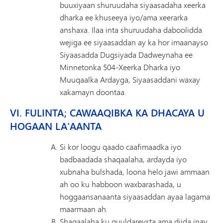
buuxiyaan shuruudaha siyaasadaha xeerka
dharka ee khuseeya iyo/ama xeerarka
anshaxa. Ilaa inta shuruudaha daboolidda
wejiga ee siyaasaddan ay ka hor imaanayso
Siyaasadda Dugsiyada Dadweynaha ee
Minnetonka 504-Xeerka Dharka iyo
Muuqaalka Ardayga, Siyaasaddani waxay
xakamayn doontaa.
VI. FULINTA; CAWAAQIBKA KA DHACAYA U
HOGAAN LA'AANTA
Si kor loogu qaado caafimaadka iyo
badbaadada shaqaalaha, ardayda iyo
xubnaha bulshada, loona helo jawi ammaan
ah oo ku habboon waxbarashada, u
hoggaansanaanta siyaasaddan ayaa lagama
maarmaan ah.
Shaqaalaha ku guuldareysta ama diida inay