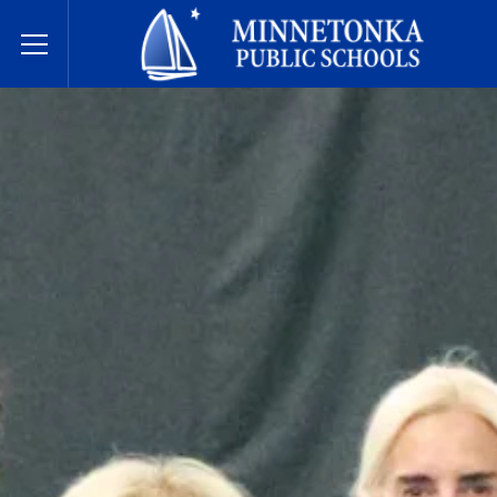
Dugsiyada Dadweynaha ee Minnetonka
Toggle Menu