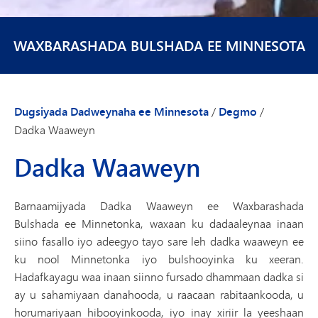
WAXBARASHADA BULSHADA EE MINNESOTA
Dugsiyada Dadweynaha ee Minnesota
/
Degmo
/
Dadka Waaweyn
Dadka Waaweyn
Barnaamijyada Dadka Waaweyn ee Waxbarashada
Bulshada ee Minnetonka, waxaan ku dadaaleynaa inaan
siino fasallo iyo adeegyo tayo sare leh dadka waaweyn ee
ku nool Minnetonka iyo bulshooyinka ku xeeran.
Hadafkayagu waa inaan siinno fursado dhammaan dadka si
ay u sahamiyaan danahooda, u raacaan rabitaankooda, u
horumariyaan hibooyinkooda, iyo inay xiriir la yeeshaan