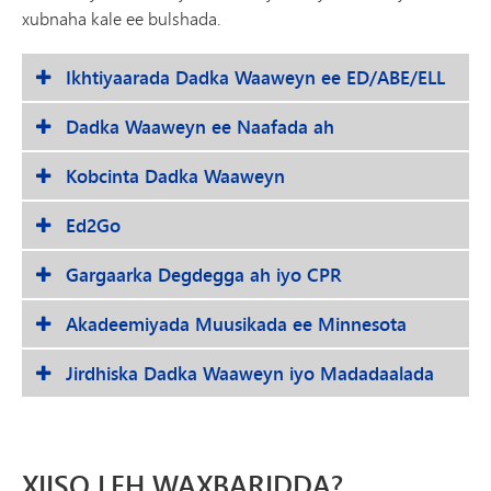
xubnaha kale ee bulshada.
Ikhtiyaarada Dadka Waaweyn ee ED/ABE/ELL
Dadka Waaweyn ee Naafada ah
Kobcinta Dadka Waaweyn
Ed2Go
Gargaarka Degdegga ah iyo CPR
Akadeemiyada Muusikada ee Minnesota
Jirdhiska Dadka Waaweyn iyo Madadaalada
XIISO LEH WAXBARIDDA?