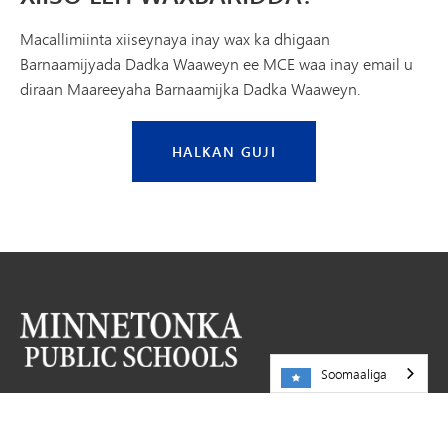
Macallimiinta xiiseynaya inay wax ka dhigaan
Barnaamijyada Dadka Waaweyn ee MCE waa inay email u
diraan Maareeyaha Barnaamijka Dadka Waaweyn.
HALKAN GUJI
Soomaaliga
NA SOO BOOQO