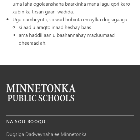
uma laha ogolaanshaha baarkinka mana lagu qori karo
xubin ka tirsan gaari-wadida.
Ugu dambeyntii, sii wad hubinta emaylka dugsigaaga.:
si aad u aragto inaad heshay baas.
ama haddii aan u baahannahay macluumaad
dheeraad ah.
NA SOO BOOQO
Dugsiga Dadweynaha ee Minnetonka