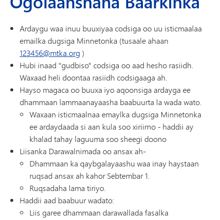
Ogolaanshaha Baarkinka
Ardaygu waa inuu buuxiyaa codsiga oo uu isticmaalaa
emailka dugsiga Minnetonka (tusaale ahaan
123456@mtka.org
)
Hubi inaad "gudbiso" codsiga oo aad hesho rasiidh.
Waxaad heli doontaa rasiidh codsigaaga ah.
Hayso magaca oo buuxa iyo aqoonsiga ardayga ee
dhammaan lammaanayaasha baabuurta la wada wato.
Waxaan isticmaalnaa emaylka dugsiga Minnetonka
ee ardaydaada si aan kula soo xiriirno - haddii ay
khalad tahay laguuma soo sheegi doono
Liisanka Darawalnimada oo ansax ah-
Dhammaan ka qaybgalayaashu waa inay haystaan ​​​​
ruqsad ansax ah kahor Sebtembar 1.
Ruqsadaha lama tiriyo.
Haddii aad baabuur wadato:
Liis garee dhammaan darawallada fasalka