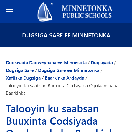
Dugsiyada Dadweynaha ee Minnetonka
Toggle Menu
DUGSIGA SARE EE MINNETONKA
Dugsiyada Dadweynaha ee Minnesota
/
Dugsiyada
/
Dugsiga Sare
/
Dugsiga Sare ee Minnetonka
/
Xafiiska Dugsiga
/
Baarkinka Ardayda
/
Talooyin ku saabsan Buuxinta Codsiyada Ogolaanshaha
Baarkinka
Talooyin ku saabsan
Buuxinta Codsiyada