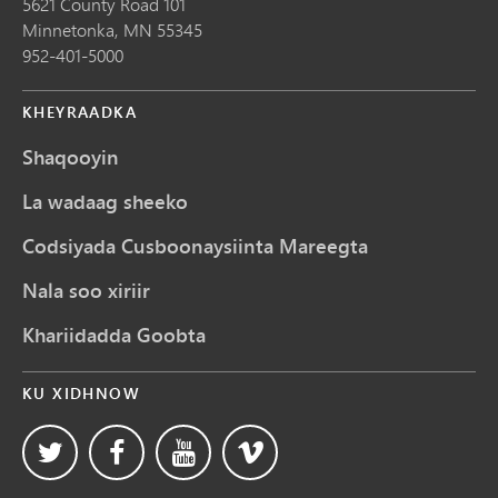
5621 County Road 101
Minnetonka,
MN
55345
952-401-5000
KHEYRAADKA
Shaqooyin
La wadaag sheeko
Codsiyada Cusboonaysiinta Mareegta
Nala soo xiriir
Khariidadda Goobta
KU XIDHNOW