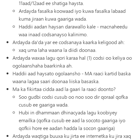
11aad/12aad ee shatiga haysta.
Ardayda fasalka koowaad iyo kuwa fasalka labaad
kuma jiraan kuwa gaariga wada.
Haddii aadan haysan darawallo kale - macnaheedu
waa inaad codsanayso kalinimo.
Ardayda da'da yar ee codsanaya kaarka keligood ah:
xaq uma laha waana la diidi doonaa.
Ardayda waxaa lagu qori karaa hal (1) codsi oo keliya oo
ogolaanshaha baarkinka ah.
Haddii aad haysato ogolaansho - MA raaci kartid baska
waana lagaa saari doonaa liiska basaska.
Ma ka fikirtaa cidda aad la gaari la raaci doonto?
Soo gudbi codsi cusub oo noo soo dir qoraal qofka
cusub ee gaariga wada.
Hubi in dhammaan dhinacyada lagu koobiyey
emailka (qofka cusub ee aad la socoto gaariga iyo
qofkii hore ee aadan hadda la socon gaariga)
Ardayda waqtiga buuxa ku jirta ee internetka ku jira xaq