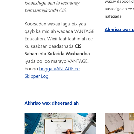
iskaashiga aan la leenahay
waxay dabooli 
barnaamijkooda CIS.
aasaasiga ah ee 
nafaqada.
Koorsadan waxaa lagu bixiyaa
Akhriso wax 
qayb ka mid ah wadada VANTAGE
Education. Wixii faahfaahin ah ee
ku saabsan qaadashada
CIS
Sahaminta Xirfadda Waxbaridda
iyada oo loo marayo VANTAGE,
booqo
bogga VANTAGE ee
Skipper Log.
oo ku saabsan CIS Saham
Akhriso wax dheeraad ah