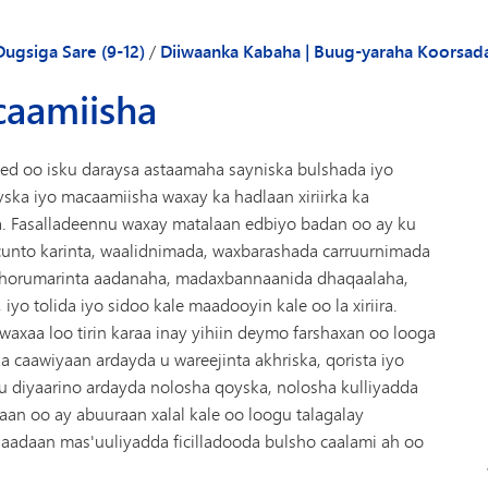
Gaadiidka
Dugsiga Sare (9-12)
/
Diiwaanka Kabaha | Buug-yaraha Koorsa
caamiisha
ed oo isku daraysa astaamaha sayniska bulshada iyo
oyska iyo macaamiisha waxay ka hadlaan xiriirka ka
a. Fasalladeennu waxay matalaan edbiyo badan oo ay ku
 cunto karinta, waalidnimada, waxbarashada carruurnimada
, horumarinta aadanaha, madaxbannaanida dhaqaalaha,
o tolida iyo sidoo kale maadooyin kale oo la xiriira.
a waxaa loo tirin karaa inay yihiin deymo farshaxan oo looga
 caawiyaan ardayda u wareejinta akhriska, qorista iyo
u diyaarino ardayda nolosha qoyska, nolosha kulliyadda
an oo ay abuuraan xalal kale oo loogu talagalay
aadaan mas'uuliyadda ficilladooda bulsho caalami ah oo