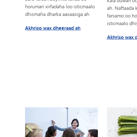
kala duwan oo
horumari xirfadaha loo isticmaalo
ah. Naftaada k
dhismaha dharka aasaasiga ah.
farsamo oo ho
isticmaalo dh
oo ku saabsan Dhismaha D
Akhriso wax dheeraad ah
Akhriso wax 