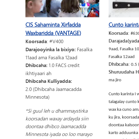
CIS Sahaminta Xirfadda
Cunto karinta
Waxbaridda (VANTAGE)
Koorsada:
#63
Koorsada
: #V400
Darajada(yada)
Darajooyinka la bixiyo:
Fasalka
9aad, Fasalka 1
11aad ama Fasalka 12aad
Fasalka 12aad
Dhibcaha:
Dhibcaha:
1.0 FACS credit
0.5 
Shuruudaha H
ikhtiyaari ah
Dhibcaha Kulliyadda:
ma jiro
2.0
(Dhibcaha Jaamacadda
Cunto karinta I
Minnesota)
talagalay cunto 
*Si guul leh u dhammaystirka
wax ka cuno ama
koorsadan waxay ardayda siin
ku jira, koorsad
doontaa dhibco Jaamacadda
doontaa kalsoon
Minnesota iyada oo loo marayo
karto adduunka