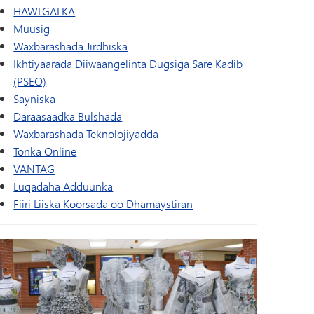
HAWLGALKA
Muusig
Waxbarashada Jirdhiska
Ikhtiyaarada Diiwaangelinta Dugsiga Sare Kadib
(PSEO)
Sayniska
Daraasaadka Bulshada
Waxbarashada Teknolojiyadda
Tonka Online
VANTAG
Luqadaha Adduunka
Fiiri Liiska Koorsada oo Dhamaystiran