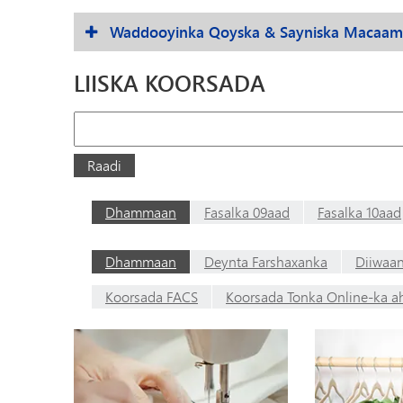
Waddooyinka Qoyska & Sayniska Macaamii
LIISKA KOORSADA
Raadi
Raadi
Dhammaan
Fasalka 09aad
Fasalka 10aad
Dhammaan
Deynta Farshaxanka
Diiwaan
Koorsada FACS
Koorsada Tonka Online-ka a