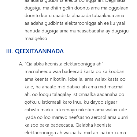
dugsigu ma dhiirrigelin doonto ama ma oggolaan
doonto kor u qaadista alaabada tubaakada ama
aaladaha gudbinta elektaroonigga ah ee ku yaal
hantida dugsiga ama munaasabadaha ay dugsigu
maalgeliso.
III. QEEXITAANNADA
"Qalabka keenista elektaroonigga ah"
macnaheedu waa badeecad kasta oo ka kooban
ama keenta nikotiin, lobelia, ama walax kasta oo
kale, ha ahaato mid dabiici ah ama mid macmal
ah, oo loogu talagalay isticmaalka aadanaha oo
qofku u isticmaali karo inuu ku daydo sigaar
cabista marka la keenayo nikotiin ama walax kale
iyada oo loo marayo neefsasho aerosol ama uumi
ka soo baxa badeecada. Qalabka keenista
elektaroonigga ah waxaa ka mid ah laakiin kuma