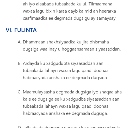
ah iyo alaabada tubaakada kulul. Tilmaamaha
waxaa lagu bixin karaa qayb ka mid ah heerarka
caafimaadka ee degmada dugsigu ay samaysay.
VI. FULINTA
Dhammaan shakhsiyaadka ku jira dhismaha
dugsiga waa inay u hoggaansamaan siyaasaddan.
Ardayda ku xadgudubta siyaasaddan aan
tubaakada lahayn waxaa lagu qaadi doonaa
habraacyada anshaxa ee degmada dugsiga.
Maamulayaasha degmada dugsiga iyo shaqaalaha
kale ee dugsiga ee ku xadgudba siyaasaddan aan
tubaakada lahayn waxaa lagu qaadi doonaa
habraacyada anshaxa ee degmada dugsiga.
Tallaabada degmada dugsigu ka qaadayso jebinta