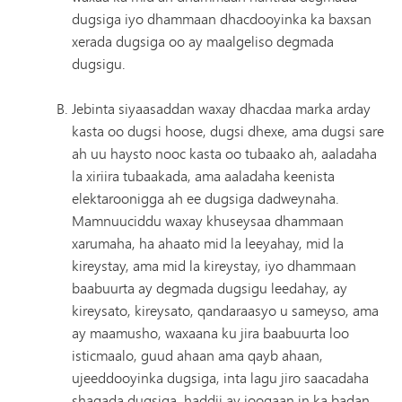
dugsiga iyo dhammaan dhacdooyinka ka baxsan
xerada dugsiga oo ay maalgeliso degmada
dugsigu.
Jebinta siyaasaddan waxay dhacdaa marka arday
kasta oo dugsi hoose, dugsi dhexe, ama dugsi sare
ah uu haysto nooc kasta oo tubaako ah, aaladaha
la xiriira tubaakada, ama aaladaha keenista
elektaroonigga ah ee dugsiga dadweynaha.
Mamnuuciddu waxay khuseysaa dhammaan
xarumaha, ha ahaato mid la leeyahay, mid la
kireystay, ama mid la kireystay, iyo dhammaan
baabuurta ay degmada dugsigu leedahay, ay
kireysato, kireysato, qandaraasyo u sameyso, ama
ay maamusho, waxaana ku jira baabuurta loo
isticmaalo, guud ahaan ama qayb ahaan,
ujeeddooyinka dugsiga, inta lagu jiro saacadaha
shaqada dugsiga, haddii ay joogaan in ka badan