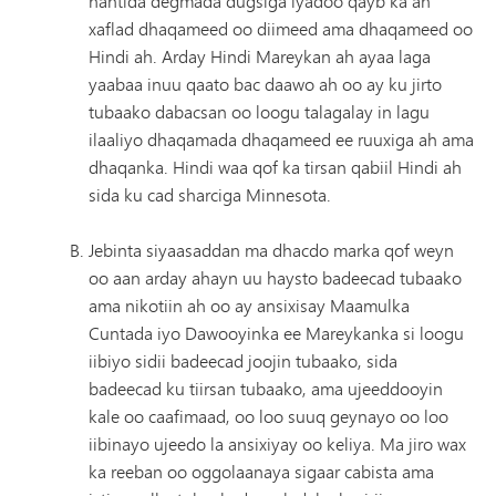
hantida degmada dugsiga iyadoo qayb ka ah
xaflad dhaqameed oo diimeed ama dhaqameed oo
Hindi ah. Arday Hindi Mareykan ah ayaa laga
yaabaa inuu qaato bac daawo ah oo ay ku jirto
tubaako dabacsan oo loogu talagalay in lagu
ilaaliyo dhaqamada dhaqameed ee ruuxiga ah ama
dhaqanka. Hindi waa qof ka tirsan qabiil Hindi ah
sida ku cad sharciga Minnesota.
Jebinta siyaasaddan ma dhacdo marka qof weyn
oo aan arday ahayn uu haysto badeecad tubaako
ama nikotiin ah oo ay ansixisay Maamulka
Cuntada iyo Dawooyinka ee Mareykanka si loogu
iibiyo sidii badeecad joojin tubaako, sida
badeecad ku tiirsan tubaako, ama ujeeddooyin
kale oo caafimaad, oo loo suuq geynayo oo loo
iibinayo ujeedo la ansixiyay oo keliya. Ma jiro wax
ka reeban oo oggolaanaya sigaar cabista ama