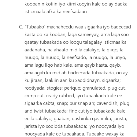
kooban nikotiin iyo kiimikooyin kale oo ay dadka
isticmaala afka ka neefsadaan.
"Tubaako" macnaheedu waa sigaarka iyo badeecad
kasta oo ka kooban, laga sameeyay, ama laga soo
qaatay tubaakada oo loogu talagalay isticmaalka
aadanaha, ha ahaato mid la calaliyo, la qiiqo, la
nuugo, la nuugo, la neefsado, la nuugo, la uriyo,
ama lagu liqo hab kale, ama qayb kasta, qayb,
ama agab ka mid ah badeecada tubaakada, oo ay
ku jiraan, laakiin aan ku xaddidnayn, sigaarka;
rootiyada; stogies; perique; granulated, plug cut,
crimp cut, ready rubbed, iyo tubaakada kale ee
sigaarka cabta; snap; bur snap ah; cavendish; plug
and twist tubaakada; fine cut iyo tubaakada kale
ee la calaliyo; gaaban; qashinka qashinka, jarista,
jarista iyo xoqidda tubaakada; iyo noocyada iyo
noocyada kale ee tubaakada. Tubaako waxay ka