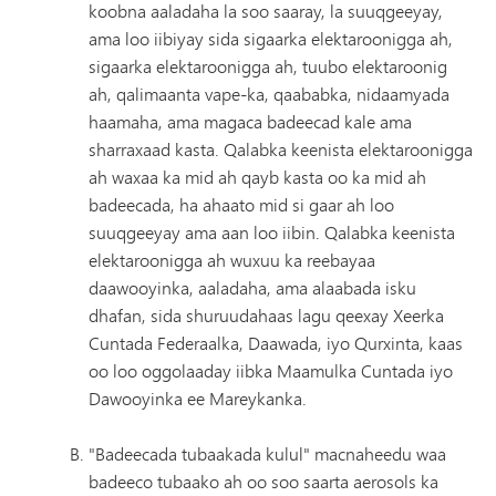
koobna aaladaha la soo saaray, la suuqgeeyay,
ama loo iibiyay sida sigaarka elektaroonigga ah,
sigaarka elektaroonigga ah, tuubo elektaroonig
ah, qalimaanta vape-ka, qaababka, nidaamyada
haamaha, ama magaca badeecad kale ama
sharraxaad kasta. Qalabka keenista elektaroonigga
ah waxaa ka mid ah qayb kasta oo ka mid ah
badeecada, ha ahaato mid si gaar ah loo
suuqgeeyay ama aan loo iibin. Qalabka keenista
elektaroonigga ah wuxuu ka reebayaa
daawooyinka, aaladaha, ama alaabada isku
dhafan, sida shuruudahaas lagu qeexay Xeerka
Cuntada Federaalka, Daawada, iyo Qurxinta, kaas
oo loo oggolaaday iibka Maamulka Cuntada iyo
Dawooyinka ee Mareykanka.
"Badeecada tubaakada kulul" macnaheedu waa
badeeco tubaako ah oo soo saarta aerosols ka