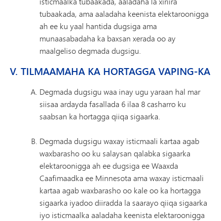
isticmaalka tubaakada, aaladaha la xiriira
tubaakada, ama aaladaha keenista elektaroonigga
ah ee ku yaal hantida dugsiga ama
munaasabadaha ka baxsan xerada oo ay
maalgeliso degmada dugsigu.
V. TILMAAMAHA KA HORTAGGA VAPING-KA
Degmada dugsigu waa inay ugu yaraan hal mar
siisaa ardayda fasallada 6 ilaa 8 casharro ku
saabsan ka hortagga qiiqa sigaarka.
Degmada dugsigu waxay isticmaali kartaa agab
waxbarasho oo ku salaysan qalabka sigaarka
elektaroonigga ah ee dugsiga ee Waaxda
Caafimaadka ee Minnesota ama waxay isticmaali
kartaa agab waxbarasho oo kale oo ka hortagga
sigaarka iyadoo diiradda la saarayo qiiqa sigaarka
iyo isticmaalka aaladaha keenista elektaroonigga