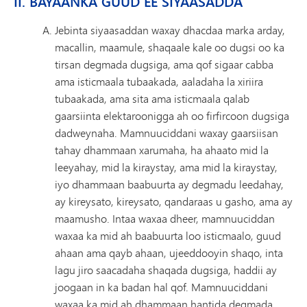
II. BAYAANKA GUUD EE SIYAASADDA
Jebinta siyaasaddan waxay dhacdaa marka arday,
macallin, maamule, shaqaale kale oo dugsi oo ka
tirsan degmada dugsiga, ama qof sigaar cabba
ama isticmaala tubaakada, aaladaha la xiriira
tubaakada, ama sita ama isticmaala qalab
gaarsiinta elektaroonigga ah oo firfircoon dugsiga
dadweynaha. Mamnuuciddani waxay gaarsiisan
tahay dhammaan xarumaha, ha ahaato mid la
leeyahay, mid la kiraystay, ama mid la kiraystay,
iyo dhammaan baabuurta ay degmadu leedahay,
ay kireysato, kireysato, qandaraas u gasho, ama ay
maamusho. Intaa waxaa dheer, mamnuuciddan
waxaa ka mid ah baabuurta loo isticmaalo, guud
ahaan ama qayb ahaan, ujeeddooyin shaqo, inta
lagu jiro saacadaha shaqada dugsiga, haddii ay
joogaan in ka badan hal qof. Mamnuuciddani
waxaa ka mid ah dhammaan hantida degmada