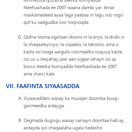
Neefsashada ee 2007 waana dambi yar. Amar
maxkamadeed ayaa laga yaabaa in lagu soo rogo
qof ku xadgudba soo noqnoqda.
Qofna looma ogolaan doono in la eryo, la diido in
la shaqaaleysiiyo, la ciqaabo, la takooro, ama si
kasta oo looga aarguto isticmaalka xuquuq kasta
oo uu u leeyahay jawi aan sigaar lahayn oo ay
bixiso Xeerka Xorriyadda Neefsashada ee 2007
ama sharci kale.
VII. FAAFINTA SIYAASADDA
Siyaasaddani waxay ka muuqan doontaa buug-
gacmeedka ardayga.
Degmada dugsigu waxay samayn doontaa hab ay
ardayda iyo shaqaalaha ugala hadasho