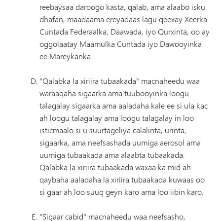
reebaysaa daroogo kasta, qalab, ama alaabo isku
dhafan, maadaama ereyadaas lagu qeexay Xeerka
Cuntada Federaalka, Daawada, iyo Qurxinta, oo ay
oggolaatay Maamulka Cuntada iyo Dawooyinka
ee Mareykanka.
"Qalabka la xiriira tubaakada" macnaheedu waa
waraaqaha sigaarka ama tuubooyinka loogu
talagalay sigaarka ama aaladaha kale ee si ula kac
ah loogu talagalay ama loogu talagalay in loo
isticmaalo si u suurtageliya calalinta, urinta,
sigaarka, ama neefsashada uumiga aerosol ama
uumiga tubaakada ama alaabta tubaakada.
Qalabka la xiriira tubaakada waxaa ka mid ah
qaybaha aaladaha la xiriira tubaakada kuwaas oo
si gaar ah loo suuq geyn karo ama loo iibin karo.
"Sigaar cabid" macnaheedu waa neefsasho,