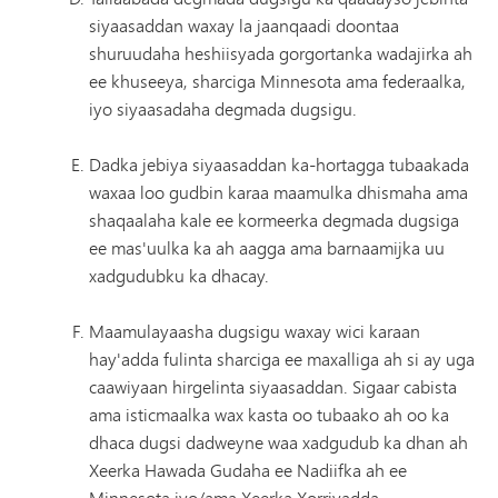
siyaasaddan waxay la jaanqaadi doontaa
shuruudaha heshiisyada gorgortanka wadajirka ah
ee khuseeya, sharciga Minnesota ama federaalka,
iyo siyaasadaha degmada dugsigu.
Dadka jebiya siyaasaddan ka-hortagga tubaakada
waxaa loo gudbin karaa maamulka dhismaha ama
shaqaalaha kale ee kormeerka degmada dugsiga
ee mas'uulka ka ah aagga ama barnaamijka uu
xadgudubku ka dhacay.
Maamulayaasha dugsigu waxay wici karaan
hay'adda fulinta sharciga ee maxalliga ah si ay uga
caawiyaan hirgelinta siyaasaddan. Sigaar cabista
ama isticmaalka wax kasta oo tubaako ah oo ka
dhaca dugsi dadweyne waa xadgudub ka dhan ah
Xeerka Hawada Gudaha ee Nadiifka ah ee
Minnesota iyo/ama Xeerka Xorriyadda