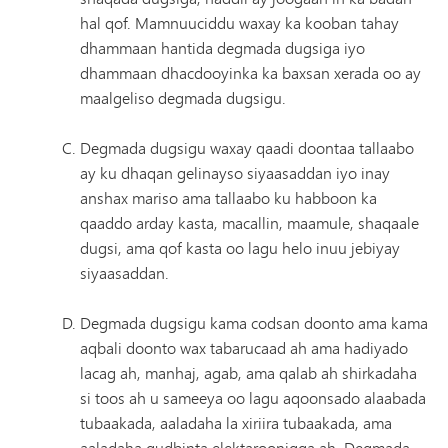
hal qof. Mamnuuciddu waxay ka kooban tahay
dhammaan hantida degmada dugsiga iyo
dhammaan dhacdooyinka ka baxsan xerada oo ay
maalgeliso degmada dugsigu.
Degmada dugsigu waxay qaadi doontaa tallaabo
ay ku dhaqan gelinayso siyaasaddan iyo inay
anshax mariso ama tallaabo ku habboon ka
qaaddo arday kasta, macallin, maamule, shaqaale
dugsi, ama qof kasta oo lagu helo inuu jebiyay
siyaasaddan.
Degmada dugsigu kama codsan doonto ama kama
aqbali doonto wax tabarucaad ah ama hadiyado
lacag ah, manhaj, agab, ama qalab ah shirkadaha
si toos ah u sameeya oo lagu aqoonsado alaabada
tubaakada, aaladaha la xiriira tubaakada, ama
aaladaha gudbinta elektaroonigga ah. Degmada