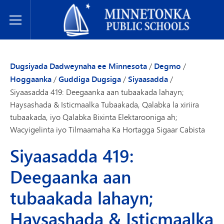
Dugsiyada Dadweynaha ee Minnetonka
Toggle Menu
Dugsiyada Dadweynaha ee Minnesota
/
Degmo
/
Hoggaanka
/
Guddiga Dugsiga
/
Siyaasadda
/
Siyaasadda 419: Deegaanka aan tubaakada lahayn;
Haysashada & Isticmaalka Tubaakada, Qalabka la xiriira
tubaakada, iyo Qalabka Bixinta Elektarooniga ah;
Wacyigelinta iyo Tilmaamaha Ka Hortagga Sigaar Cabista
Siyaasadda 419:
Deegaanka aan
tubaakada lahayn;
Haysashada & Isticmaalka