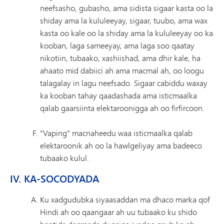
neefsasho, gubasho, ama sidista sigaar kasta oo la
shiday ama la kululeeyay, sigaar, tuubo, ama wax
kasta oo kale oo la shiday ama la kululeeyay oo ka
kooban, laga sameeyay, ama laga soo qaatay
nikotiin, tubaako, xashiishad, ama dhir kale, ha
ahaato mid dabiici ah ama macmal ah, oo loogu
talagalay in lagu neefsado. Sigaar cabiddu waxay
ka kooban tahay qaadashada ama isticmaalka
qalab gaarsiinta elektaroonigga ah oo firfircoon.
"Vaping" macnaheedu waa isticmaalka qalab
elektaroonik ah oo la hawlgeliyay ama badeeco
tubaako kulul.
IV. KA-SOCODYADA
Ku xadgudubka siyaasaddan ma dhaco marka qof
Hindi ah oo qaangaar ah uu tubaako ku shido